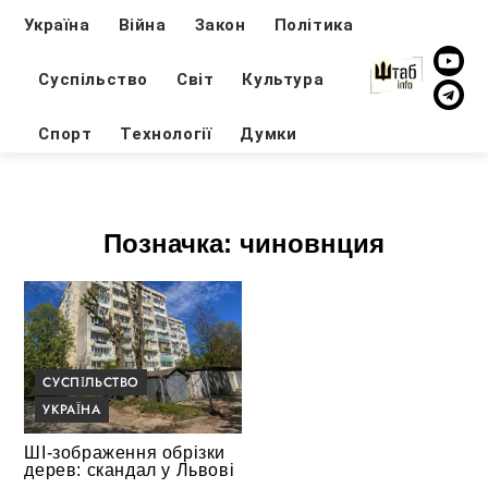
Україна
Війна
Закон
Політика
Суспільство
Світ
Культура
Спорт
Технології
Думки
Позначка:
чиновнция
СУСПІЛЬСТВО
УКРАЇНА
ШІ-зображення обрізки
дерев: скандал у Львові