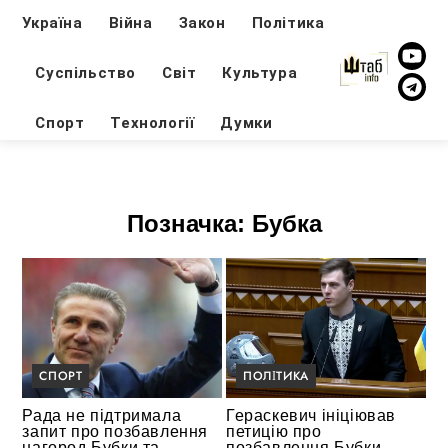
Україна
Війна
Закон
Політика
Суспільство
Світ
Культура
Спорт
Технології
Думки
Позначка:
Бубка
СПОРТ
ПОЛІТИКА
Рада не підтримала
Гераскевич ініціював
запит про позбавлення
петицію про
нагород Бубки та
позбавлення Бубки