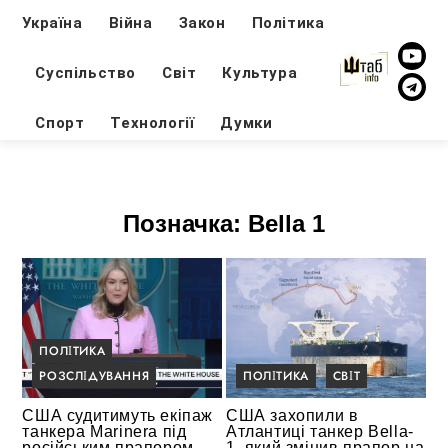
Україна
Війна
Закон
Політика
Суспільство
Світ
Культура
Спорт
Технології
Думки
Позначка:
Bella 1
ПОЛІТИКА
РОЗСЛІДУВАННЯ
ПОЛІТИКА
СВІТ
США судитимуть екіпаж
США захопили в
танкера Marinera під
Атлантиці танкер Bella-
російським прапором —
1, який змінив прапор на