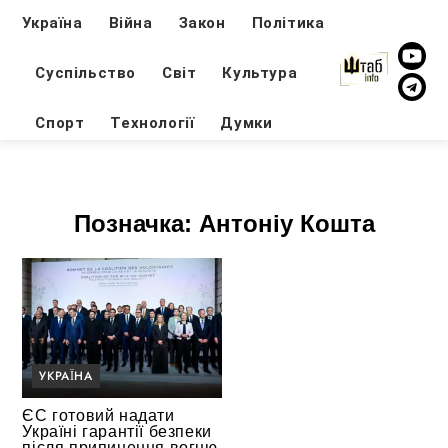
Україна
Війна
Закон
Політика
Суспільство
Світ
Культура
Спорт
Технології
Думки
Позначка:
Антоніу Кошта
УКРАЇНА
ЄС готовий надати
Україні гарантії безпеки
після припинення вогню