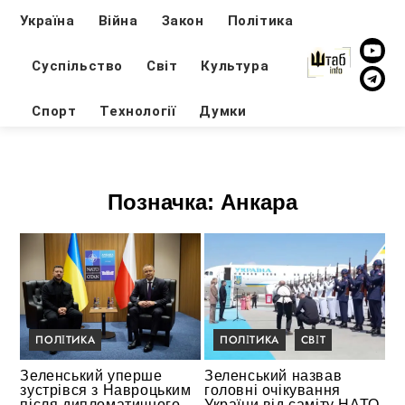
Україна
Війна
Закон
Політика
Суспільство
Світ
Культура
Спорт
Технології
Думки
Позначка:
Анкара
ПОЛІТИКА
ПОЛІТИКА
СВІТ
Зеленський уперше
Зеленський назвав
зустрівся з Навроцьким
головні очікування
після дипломатичного
України від саміту НАТО