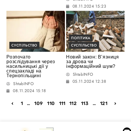
08.11.2024 15:23
ПОЛІТИКА
СУСПІЛЬСТВО
СУСПІЛЬСТВО
Розпочато
Новий закон: В’язниця
розслідування через
за дрова чи
насильницькі дії у
інформаційний шум?
спецзакладі на
ShtabINFO
Тернопільщині
05.11.2024 12:38
ShtabINFO
08.11.2024 15:18
1
…
109
110
111
112
113
…
121