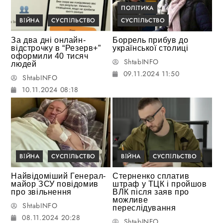
ПОЛІТИКА
ВІЙНА
СУСПІЛЬСТВО
СУСПІЛЬСТВО
За два дні онлайн-
Боррель прибув до
відстрочку в “Резерв+”
української столиці
оформили 40 тисяч
ShtabINFO
людей
09.11.2024 11:50
ShtabINFO
10.11.2024 08:18
ВІЙНА
СУСПІЛЬСТВО
ВІЙНА
СУСПІЛЬСТВО
Найвідоміший Генерал-
Стерненко сплатив
майор ЗСУ повідомив
штраф у ТЦК і пройшов
про звільнення
ВЛК після заяв про
можливе
ShtabINFO
переслідування
08.11.2024 20:28
ShtabINFO