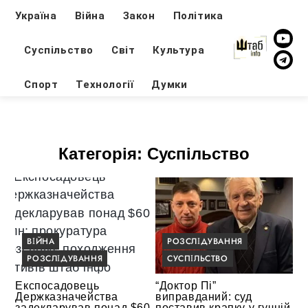
Україна
Війна
Закон
Політика
Суспільство
Світ
Культура
Спорт
Технології
Думки
Категорія:
Суспільство
ВІЙНА
РОЗСЛІДУВАННЯ
РОЗСЛІДУВАННЯ
СУСПІЛЬСТВО
Експосадовець
“Доктор Пі”
Держказначейства
виправданий: суд
задекларував понад $60
поставив крапку у гучній