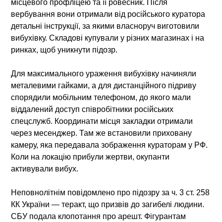
місцевого профліцею та її ровесник. Після
вербування вони отримали від російського куратора
детальні інструкції, за якими власноруч виготовили
вибухівку. Складові купували у різних магазинах і на
ринках, щоб уникнути підозр.
Для максимального ураження вибухівку начиняли
металевими гайками, а для дистанційного підриву
спорядили мобільним телефоном, до якого мали
віддалений доступ співробітники російських
спецслужб. Координати місця закладки отримали
через месенджер. Там же встановили приховану
камеру, яка передавала зображення кураторам у РФ.
Коли на локацію прибули жертви, окупанти
активували вибух.
Неповнолітнім повідомлено про підозру за ч. 3 ст. 258
КК України — теракт, що призвів до загибелі людини.
СБУ подала клопотання про арешт. Фігурантам