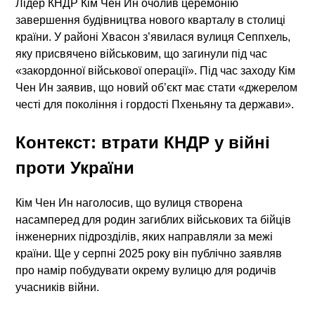
Лідер КНДР Кім Чен Ин очолив церемонію
завершення будівництва нового кварталу в столиці
країни. У районі Хвасон з’явилася вулиця Сеппхель,
яку присвячено військовим, що загинули під час
«закордонної військової операції». Під час заходу Кім
Чен Ин заявив, що новий об’єкт має стати «джерелом
честі для покоління і гордості Пхеньяну та держави».
Контекст: втрати КНДР у війні
проти України
Кім Чен Ин наголосив, що вулиця створена
насамперед для родин загиблих військових та бійців
інженерних підрозділів, яких направляли за межі
країни. Ще у серпні 2025 року він публічно заявляв
про намір побудувати окрему вулицю для родичів
учасників війни.