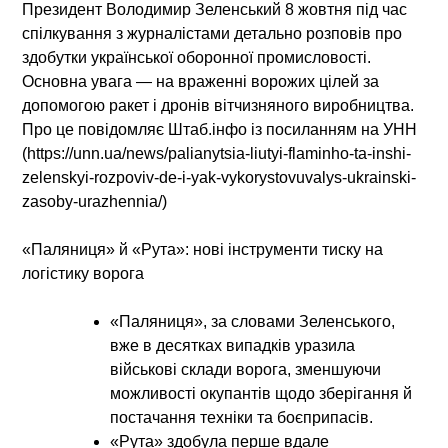
Президент Володимир Зеленський 8 жовтня під час
спілкування з журналістами детально розповів про
здобутки української оборонної промисловості.
Основна увага — на враженні ворожих цілей за
допомогою ракет і дронів вітчизняного виробництва.
Про це повідомляє Штаб.інфо із посиланням на УНН
(https://unn.ua/news/palianytsia-liutyi-flaminho-ta-inshi-
zelenskyi-rozpoviv-de-i-yak-vykorystovuvalys-ukrainski-
zasoby-urazhennia/)
«Паляниця» й «Рута»: нові інструменти тиску на
логістику ворога
«Паляниця», за словами Зеленського,
вже в десятках випадків уразила
військові склади ворога, зменшуючи
можливості окупантів щодо зберігання й
постачання техніки та боєприпасів.
«Рута» здобула перше вдале