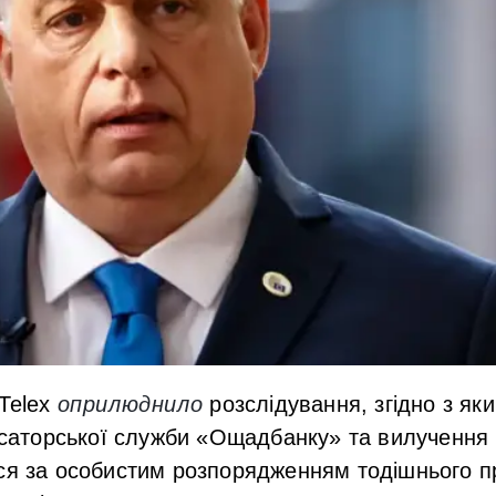
Telex
оприлюднило
розслідування, згідно з як
касаторської служби «Ощадбанку» та вилучення 
ся за особистим розпорядженням тодішнього пр