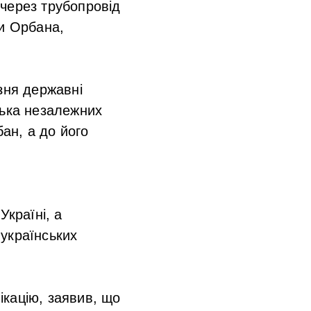
через трубопровід
ви Орбана,
зня державні
лька незалежних
ан, а до його
Україні, а
українських
кацію, заявив, що