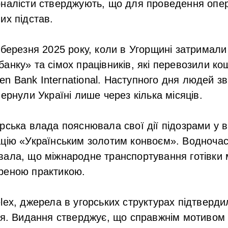
налісти стверджують, що для проведення опера
их підстав.
 березня 2025 року, коли в Угорщині затримали 
анку» та сімох працівників, які перевозили ко
isen Bank International. Наступного дня людей з
ернули Україні лише через кілька місяців.
рська влада пояснювала свої дії підозрами у в
цію «Українським золотим конвоєм». Водночас
ала, що міжнародне транспортування готівки 
реною практикою.
lex, джерела в угорських структурах підтверд
тя. Видання стверджує, що справжнім мотивом