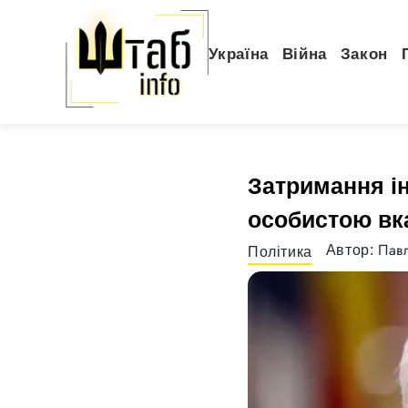
Україна
Війна
Закон
Затримання і
особистою вк
Павл
Автор:
Політика