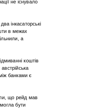
ції не існувало
два інкасаторські
шти в межах
вільнили, а
ідмиванні коштів
 австрійська
між банками є
или, що рейд мав
 могла бути