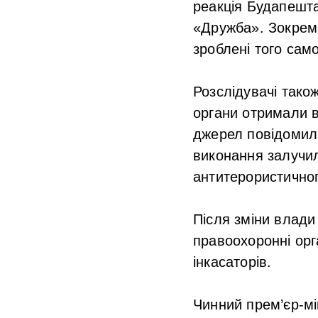
реакція Будапешта
«Дружба». Зокрема
зроблені того само
Розслідувачі тако
органи отримали в
джерел повідомили
виконання залучил
антитерористичног
Після зміни влади 
правоохоронні орг
інкасаторів.
Чинний прем’єр-мі