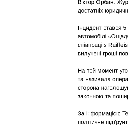
Віктор Орбан. Жур
достатніх юридичн
Інцидент стався 5
автомобілі «Ощадб
співпраці з Raiffe
вилучені гроші пов
На той момент уго
та називала опера
сторона наголошув
законною та поши
За інформацією Te
політичне підґрун