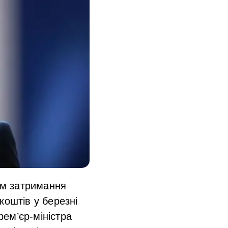
им затримання
коштів у березні
ем’єр-міністра