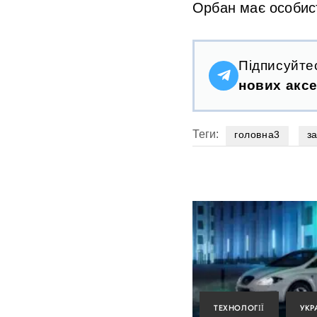
Орбан має особисто
Підписуйте
нових аксе
Теги:
головна3
з
ТЕХНОЛОГІЇ
УКР