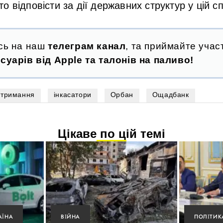
 відповісти за дії державних структур у цій сп
сь на наш
телеграм канал
, та приймайте участ
суарів від Apple та талонів на паливо!
атримання
інкасатори
Орбан
Ощадбанк
Цікаве по цій темі
АЇНА
ВІЙНА
ПОЛІТИК