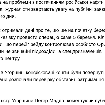
 на проблеми з постачанням російської нафти 
, журналісти звертають увагу на публічні зая
го дня.
ж отримали дані про те, що ще на початку бере
казівку провести операцію саме 5 березня. Кі
, що перебіг рейду контролював особисто Орб
и не звичайні підрозділи, а спецпризначенців
о центру.
в Угорщині конфісковані кошти були повернуті 
ани розпочали перевірку обставин затримання 
ністр Угорщини Петер Мадяр, коментуючи публі