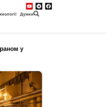
хнології
Думки
ураном у