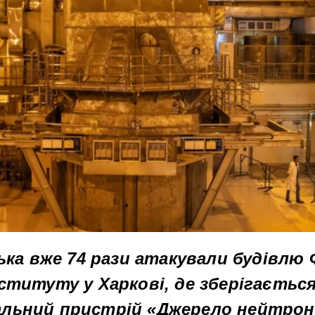
ська вже 74 рази атакували будівлю 
ституту у Харкові, де зберігаєтьс
льний пристрій «Джерело нейтроні