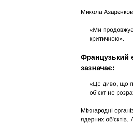
Микола Азарєнко
«Ми продовжуєм
критичною».
Французький е
зазначає:
«Це диво, що 
об’єкт не розр
Міжнародні органі
ядерних об’єктів.