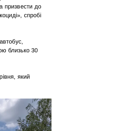
а призвести до
коциді», спробі
автобус,
ою близько 30
рівня, який