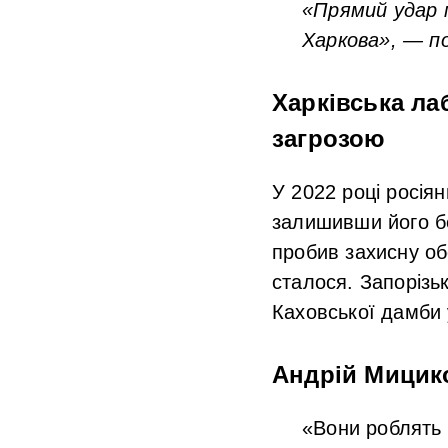
«Прямий удар 
Харкова», — п
Харківська ла
загрозою
У 2022 році росія
залишивши його бе
пробив захисну об
сталося. Запорізьк
Каховської дамби 
Андрій Мицик
«Вони роблять 