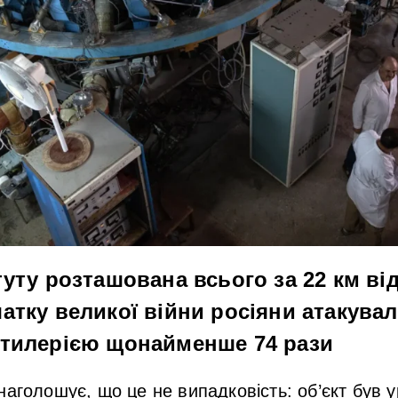
уту розташована всього за 22 км від
атку великої війни росіяни атакувал
ртилерією щонайменше 74 рази
наголошує, що це не випадковість: об’єкт був 