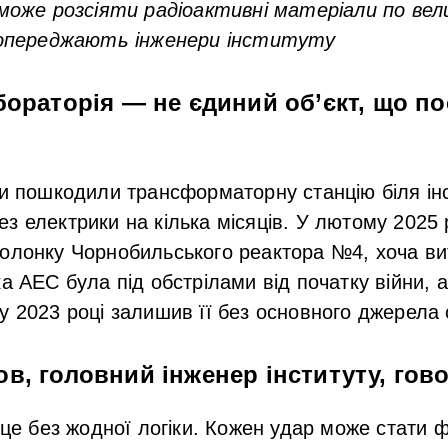
може розсіяти радіоактивні матеріали по вел
опереджають інженери інституту
бораторія — не єдиний об’єкт, що по
ни пошкодили трансформаторну станцію біля інс
з електрики на кілька місяців. У лютому 2025
олонку Чорнобильського реактора №4, хоча вит
а АЕС була під обстрілами від початку війни, а
у 2023 році залишив її без основного джерела
ов
, головний інженер інституту, гов
це без жодної логіки. Кожен удар може стати 