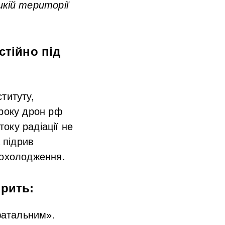
икій території
стійно під
титуту,
 року дрон рф
оку радіації не
 підрив
 охолодження.
орить:
фатальним».