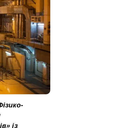
Фізико-
я
в» із