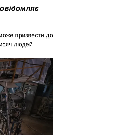
повідомляє
може призвести до
тисяч люде
й