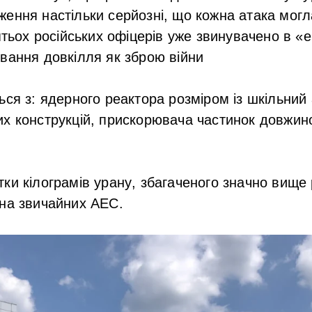
ження настільки серйозні, що
кожна атака могл
ятьох російських офіцерів уже звинувачено в «е
вання довкілля як зброю війни
ься з: ядерного реактора розміром із шкільний 
х конструкцій, прискорювача частинок довжин
тки кілограмів урану
, збагаченого значно вище 
 на звичайних АЕС.