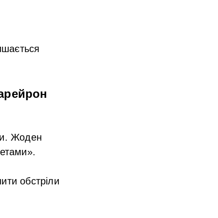
лишається
арейрон
фи. Жоден
кетами».
нити обстріли