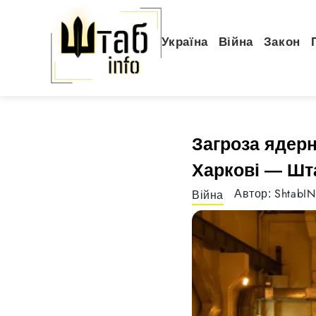
Україна
Війна
Закон
Загроза ядерн
Харкові — Шт
ShtabI
Автор:
Війна