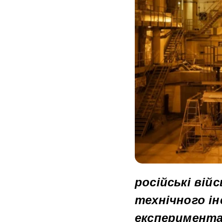
російські вій
технічного ін
експеримента