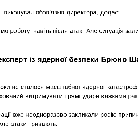
в
, виконувач обов’язків директора, додає:
о роботу, навіть після атак. Але ситуація за
ксперт із ядерної безпеки
Брюно Ш
поки не сталося масштабної ядерної катастро
ахований витримувати прямі удари важкими ра
зації вже неодноразово закликали росію припи
 Але атаки тривають.