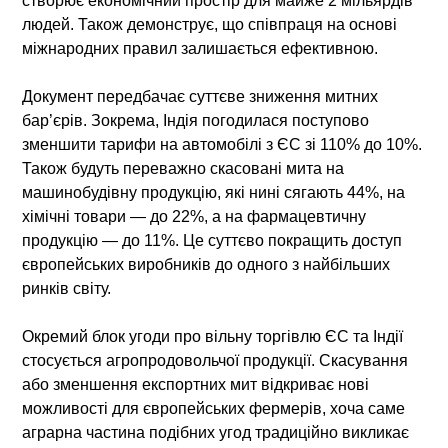
створює економічний простір для майже 2 мільярдів
людей. Також демонструє, що співпраця на основі
міжнародних правил залишається ефективною.
Документ передбачає суттєве зниження митних
бар’єрів. Зокрема, Індія погодилася поступово
зменшити тарифи на автомобілі з ЄС зі 110% до 10%.
Також будуть переважно скасовані мита на
машинобудівну продукцію, які нині сягають 44%, на
хімічні товари — до 22%, а на фармацевтичну
продукцію — до 11%. Це суттєво покращить доступ
європейських виробників до одного з найбільших
ринків світу.
Окремий блок угоди про вільну торгівлю ЄС та Індії
стосується агропродовольчої продукції. Скасування
або зменшення експортних мит відкриває нові
можливості для європейських фермерів, хоча саме
аграрна частина подібних угод традиційно викликає