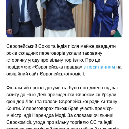
Європейський Союз та Індія після майже двадцяти
років складних переговорів уклали так звану
історичну угоду про вільну торгівлю. Про це
повідомляє «Європейська правда»
з посиланням
на
офіційний сайт Європейської комісії.
Фінальний проєкт документа було погоджено під час
візиту до Нью-Делі президентки Єврокомісії Урсули
фон дер Ляєн та голови Європейської ради Антоніу
Кошти. У переговорах також брав участь прем’єр-
міністр Індії Нарендра Моді. За словами очільниці
Єврокомісії, угода про вільну торгівлю ЄС та Індії