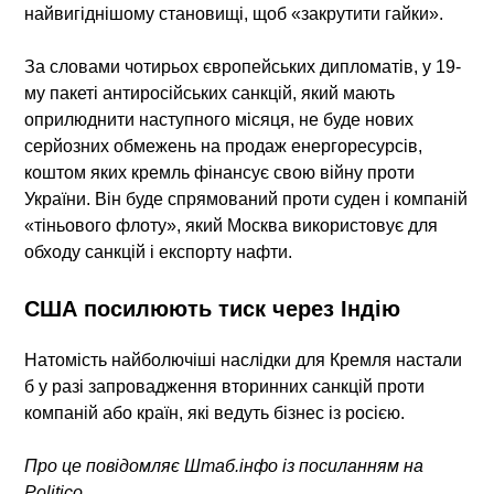
найвигіднішому становищі, щоб «закрутити гайки».
За словами чотирьох європейських дипломатів, у 19-
му пакеті антиросійських санкцій, який мають
оприлюднити наступного місяця, не буде нових
серйозних обмежень на продаж енергоресурсів,
коштом яких кремль фінансує свою війну проти
України. Він буде спрямований проти суден і компаній
«тіньового флоту», який Москва використовує для
обходу санкцій і експорту нафти.
США посилюють тиск через Індію
Натомість найболючіші наслідки для Кремля настали
б у разі запровадження вторинних санкцій проти
компаній або країн, які ведуть бізнес із росією.
Про це повідомляє Штаб.інфо із посиланням на
Politico.