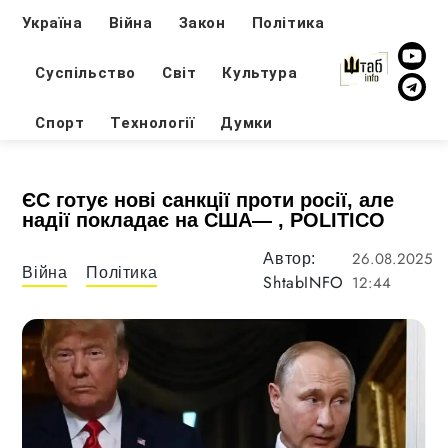
Україна
Війна
Закон
Політика
Суспільство
Світ
Культура
Спорт
Технології
Думки
ЄС готує нові санкції проти росії, але
надії покладає на США— , POLITICO
26.08.2025
Автор:
Війна
Політика
ShtabINFO
12:44