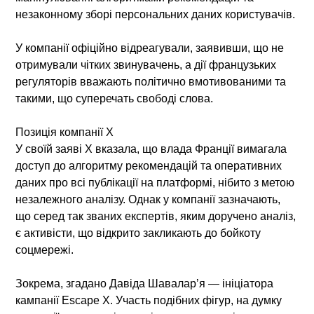
незаконному зборі персональних даних користувачів.
У компанії офіційно відреагували, заявивши, що не
отримували чітких звинувачень, а дії французьких
регуляторів вважають політично вмотивованими та
такими, що суперечать свободі слова.
Позиція компанії X
У своїй заяві X вказала, що влада Франції вимагала
доступ до алгоритму рекомендацій та оперативних
даних про всі публікації на платформі, нібито з метою
незалежного аналізу. Однак у компанії зазначають,
що серед так званих експертів, яким доручено аналіз,
є активісти, що відкрито закликають до бойкоту
соцмережі.
Зокрема, згадано Давіда Шаваларʼя — ініціатора
кампанії Escape X. Участь подібних фігур, на думку