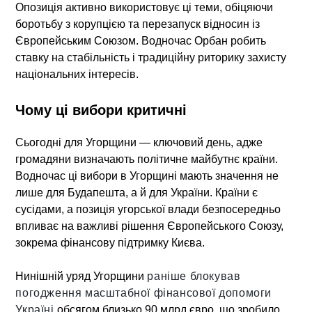
Опозиція активно використовує ці теми, обіцяючи
боротьбу з корупцією та перезапуск відносин із
Європейським Союзом. Водночас Орбан робить
ставку на стабільність і традиційну риторику захисту
національних інтересів.
Чому ці вибори критичні
Сьогодні для Угорщини — ключовий день, адже
громадяни визначають політичне майбутнє країни.
Водночас ці
вибори в Угорщині
мають значення не
лише для Будапешта, а й для України. Країни є
сусідами, а позиція угорської влади безпосередньо
впливає на важливі рішення Європейського Союзу,
зокрема фінансову підтримку Києва.
Нинішній уряд Угорщини
раніше блокував
погодження масштабної фінансової допомоги
Україні
обсягом близько 90 млрд євро, що зробило