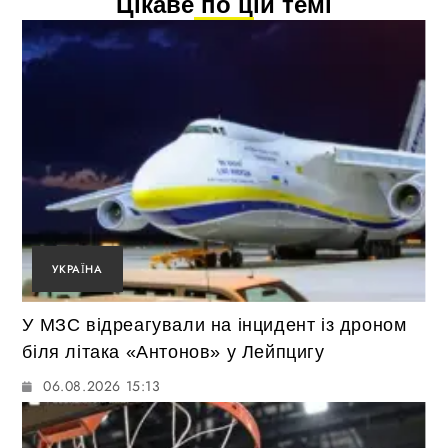
Цікаве по цій темі
УКРАЇНА
У МЗС відреагували на інцидент із дроном
біля літака «Антонов» у Лейпцигу
06.08.2026 15:13