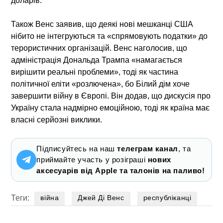
доларів.
Також Венс заявив, що деякі нові мешканці США
нібито не інтегруються та «спрямовують податки» до
терористичних організацій. Венс наголосив, що
адміністрація Дональда Трампа «намагається
вирішити реальні проблеми», тоді як частина
політичної еліти «розлючена», бо Білий дім хоче
завершити війну в Європі. Він додав, що дискусія про
Україну стала надмірно емоційною, тоді як країна має
власні серйозні виклики.
Підписуйтесь на наш
телеграм канал
, та
приймайте участь у розіграші
нових
аксесуарів від Apple та талонів на паливо!
Теги:
війна
Джей Ді Венс
республіканці