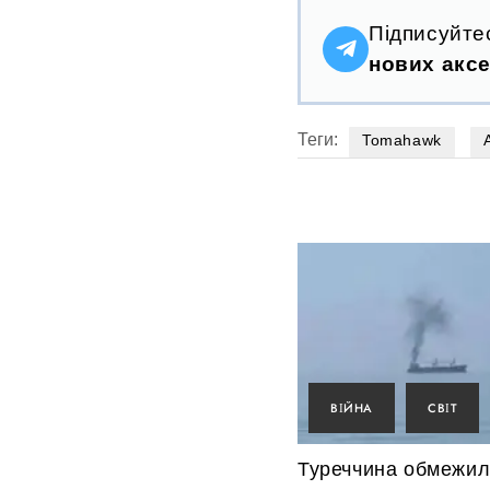
Підписуйте
нових аксе
Теги:
Tomahawk
ВІЙНА
СВІТ
Туреччина обмежил