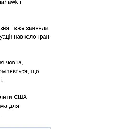
mahawk і
зня і вже зайняла
уації навколо Іран
я човна,
домляється, що
і.
волити США
ема для
.