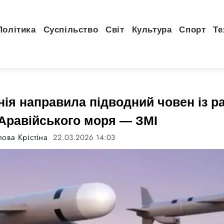
Політика
Суспільство
Світ
Культура
Спорт
Те
ія направила підводний човен із р
Аравійського моря — ЗМІ
ова Крістіна
22.03.2026 14:03