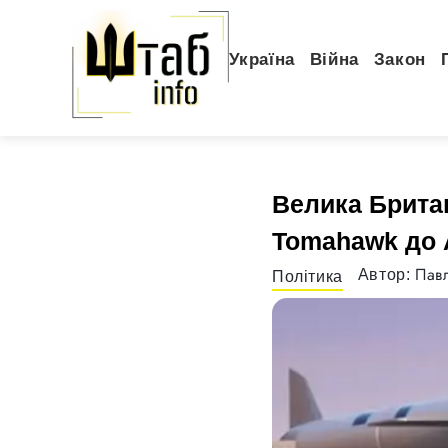
Україна
Війна
Закон
Велика Британ
Tomahawk до 
Павл
Автор:
Політика