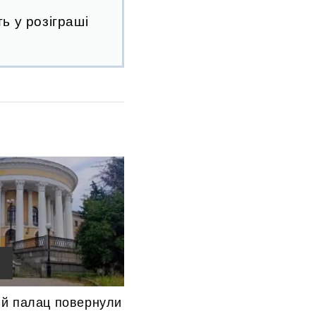
ь у розіграші
й палац повернули