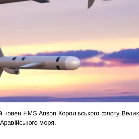
й човен HMS Anson Королівського флоту Велик
 Аравійського моря.