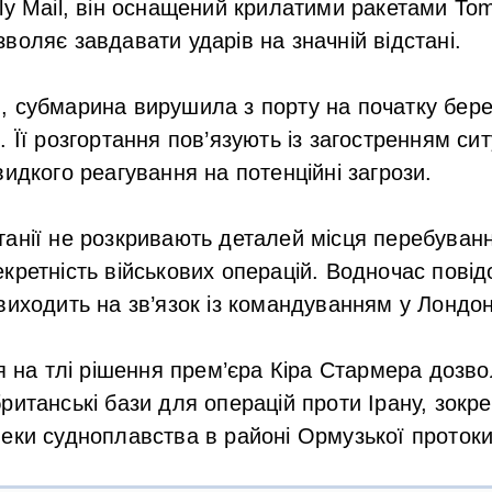
ly Mail, він оснащений крилатими ракетами To
воляє завдавати ударів на значній відстані.
 субмарина вирушила з порту на початку бере
 Її розгортання пов’язують із загостренням сит
видкого реагування на потенційні загрози.
анії не розкривають деталей місця перебуванн
кретність військових операцій. Водночас пові
виходить на зв’язок із командуванням у Лондон
ся на тлі рішення прем’єра Кіра Стармера доз
ританські бази для операцій проти Ірану, зокр
еки судноплавства в районі Ормузької протоки