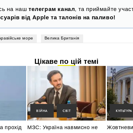
сь на наш
телеграм канал
, та приймайте участ
суарів від Apple та талонів на паливо!
Аравійське море
Велика Британія
Цікаве по цій темі
ВІЙНА
СВІТ
КУЛЬТУРА
а прохід
МЗС: Україна навмисно не
Жовтневи