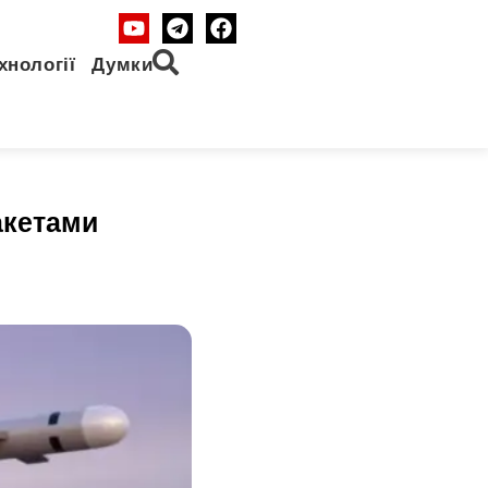
хнології
Думки
акетами