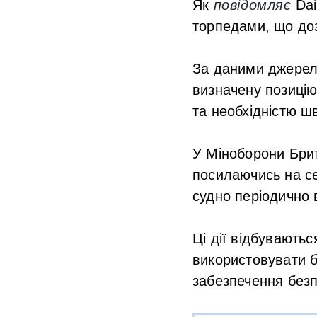
Як
повідомляє
Dai
торпедами, що доз
За даними джерел,
визначену позицію.
та необхідністю ш
У Міноборони Брит
посилаючись на се
судно періодично 
Ці дії відбувають
використовувати б
забезпечення безп