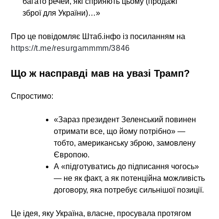
багато речей, які сприяють цьому (продажі
зброї для України)…»
Про це повідомляє Штаб.інфо із посиланням на
https://t.me/resurgammmm/3846
Що ж насправді мав на увазі Трамп?
Спростимо:
«Зараз президент Зеленський повинен
отримати все, що йому потрібно» —
тобто, американську зброю, замовлену
Європою.
А «підготуватись до підписання чогось»
— не як факт, а як потенційна можливість
договору, яка потребує сильнішої позиції.
Це ідея, яку Україна, власне, просувала протягом