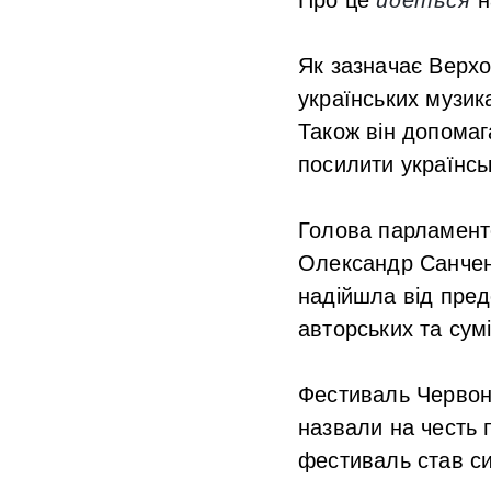
Як зазначає Верх
українських музика
Також він допомага
посилити українсь
Голова парламентс
Олександр Санченк
надійшла від предс
авторських та сум
Фестиваль Червона
назвали на честь 
фестиваль став си