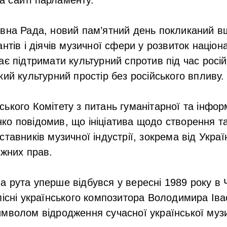
овна Рада, новий пам’ятний день покликаний в
нтів і діячів музичної сфери у розвиток націон
є підтримати культурний спротив під час російс
кий культурний простір без російського впливу.
ького Комітету з питань гуманітарної та інфор
о повідомив, що ініціатива щодо створення т
тавників музичної індустрії, зокрема від Украї
іжних прав.
 рута уперше відбувся у вересні 1989 року в 
пісні українського композитора Володимира Іва
мволом відродження сучасної української муз