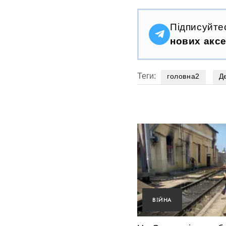
Підписуйте
нових аксе
Теги:
головна2
Д
ВІЙНА