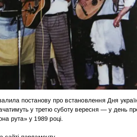
алила постанову про встановлення Дня україн
начатимуть у третю суботу вересня — у день п
а рута» у 1989 році.
а сайті парламенту.