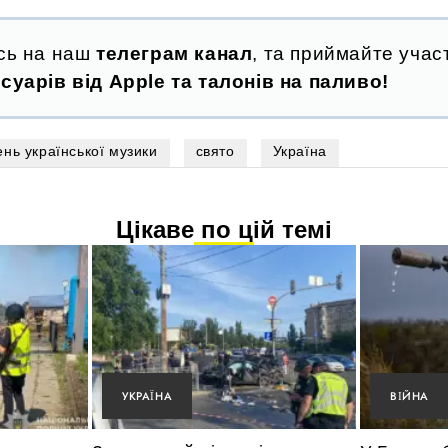
сь на наш
телеграм канал
, та приймайте участ
суарів від Apple та талонів на паливо!
ень української музики
свято
Україна
Цікаве по цій темі
УКРАЇНА
ВІЙНА