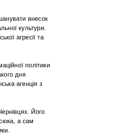
шанувати внесок
альної культури.
ької агресії та
маційної політики
акого дня
нська агенція з
Чернівцях. Його
сюка, а сам
ики.