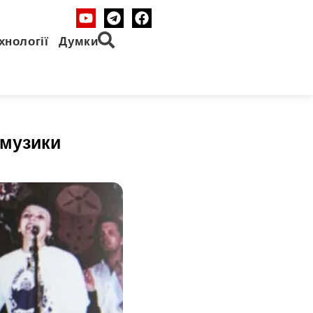
хнології
Думки
 музики