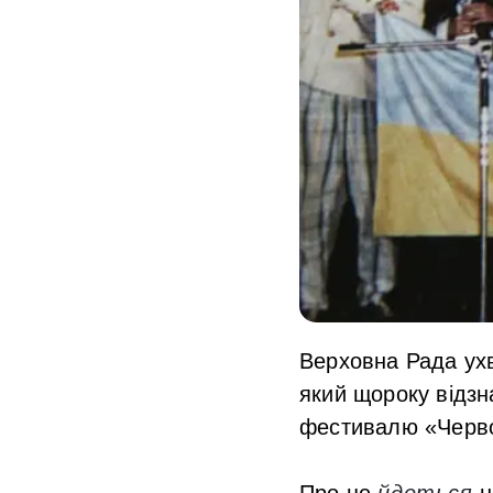
Верховна Рада ухв
який щороку відз
фестивалю «Червон
Про це
йдеться
н