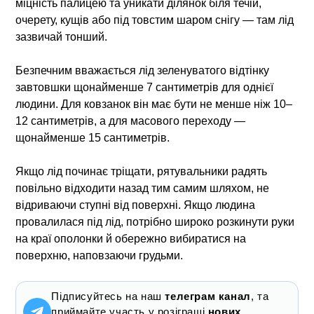
міцність палицею та уникати ділянок біля течій,
очерету, кущів або під товстим шаром снігу — там лід
зазвичай тонший.
Безпечним вважається лід зеленуватого відтінку
завтовшки щонайменше 7 сантиметрів для однієї
людини. Для ковзанок він має бути не менше ніж 10–
12 сантиметрів, а для масового переходу —
щонайменше 15 сантиметрів.
Якщо лід починає тріщати, рятувальники радять
повільно відходити назад тим самим шляхом, не
відриваючи ступні від поверхні. Якщо людина
провалилася під лід, потрібно широко розкинути руки
на краї ополонки й обережно вибиратися на
поверхню, наповзаючи грудьми.
Підписуйтесь на наш
телеграм канал
, та
приймайте участь у розіграші
нових