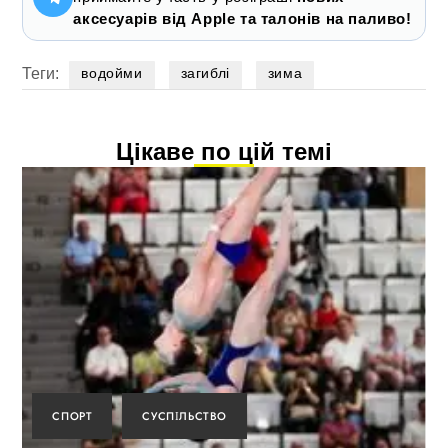
аксесуарів від Apple та талонів на паливо!
Теги:
водойми
загиблі
зима
Цікаве по цій темі
СПОРТ
СУСПІЛЬСТВО