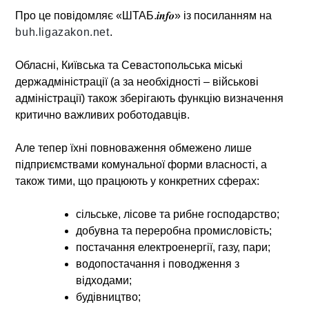
Про це повідомляє
«ШТАБ.𝒊𝒏𝒇𝒐» із посиланням на
buh.ligazakon.net
.
Обласні, Київська та Севастопольська міські
держадміністрації (а за необхідності – військові
адміністрації) також зберігають функцію визначення
критично важливих роботодавців.
Але тепер
їхні повноваження обмежено
лише
підприємствами
комунальної форми власності
, а
також тими, що працюють у конкретних сферах:
сільське, лісове та рибне господарство;
добувна та переробна промисловість;
постачання електроенергії, газу, пари;
водопостачання і поводження з
відходами;
будівництво;