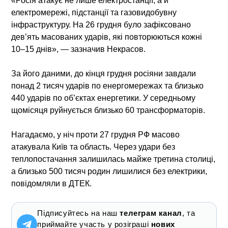
«Росія атакує не лише електростанції, а й
електромережі, підстанції та газовидобувну
інфраструктуру. На 26 грудня було зафіксовано
дев’ять масованих ударів, які повторюються кожні
10–15 днів», — зазначив Некрасов.
За його даними, до кінця грудня росіяни завдали
понад 2 тисяч ударів по енергомережах та близько
440 ударів по об’єктах енергетики. У середньому
щомісяця руйнується близько 60 трансформаторів.
Нагадаємо, у ніч проти 27 грудня РФ масово
атакувала Київ та область. Через удари без
теплопостачання залишилась майже третина столиці,
а близько 500 тисяч родин лишилися без електрики,
повідомляли в ДТЕК.
Підписуйтесь на наш
телеграм канал
, та
приймайте участь у розіграші
нових