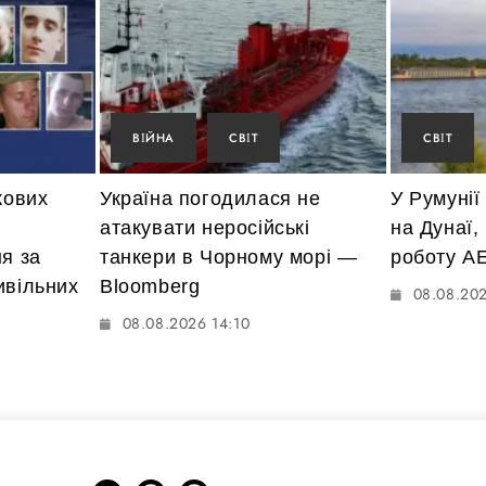
ВІЙНА
СВІТ
СВІТ
кових
Україна погодилася не
У Румунії
атакувати неросійські
на Дунаї,
ня за
танкери в Чорному морі —
роботу А
ивільних
Bloomberg
08.08.202
08.08.2026 14:10