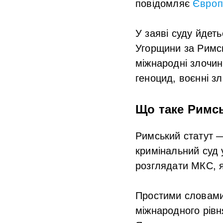
повідомляє
Європ
У заяві суду йдет
Угорщини за Римсь
міжнародні злочин
геноцид, воєнні зл
Що таке Римс
Римський статут —
кримінальний суд 
розглядати МКС, я
Простими словами,
міжнародного рів