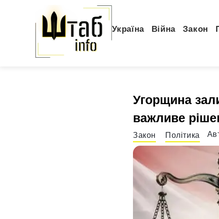
Україна
Війна
Закон
Угорщина зал
важливе ріше
Ав
Закон
Політика