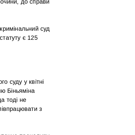
лочини, до справи
 кримінальний суд
статуту є 125
о суду у квітні
лю Біньяміна
а тоді не
півпрацювати з