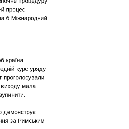
зпочне процедуру
ей процес
ла б Міжнародний
б країна
едній курс уряду
кт проголосували
а виходу мала
 зупинити.
о демонструє
ання за Римським