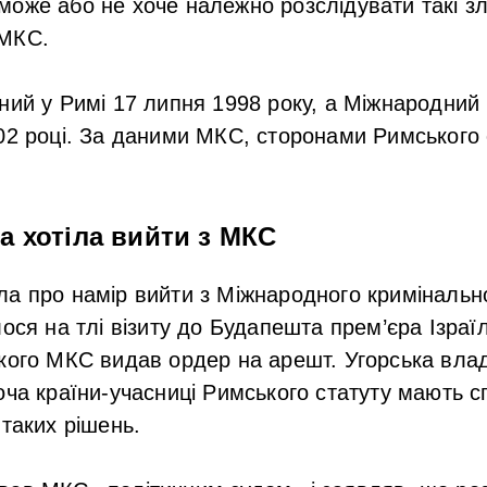
оже або не хоче належно розслідувати такі з
 МКС.
ний у Римі 17 липня 1998 року, а Міжнародний
02 році. За даними МКС, сторонами Римського 
 хотіла вийти з МКС
а про намір вийти з Міжнародного кримінальног
лося на тлі візиту до Будапешта прем’єра Ізраї
кого МКС видав ордер на арешт. Угорська влад
оча країни-учасниці Римського статуту мають с
 таких рішень.