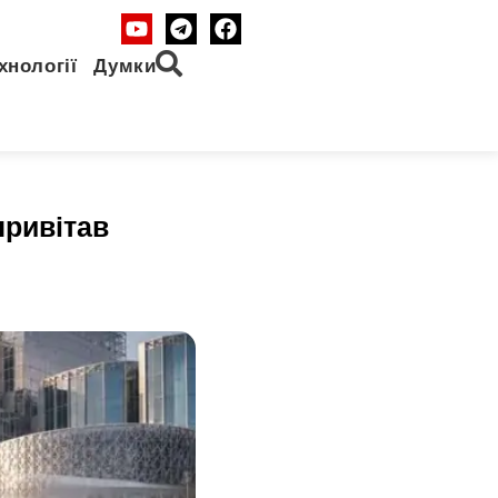
хнології
Думки
привітав