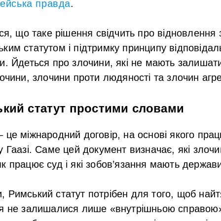
ейська правда
.
ься, що таке рішення свідчить про відновлення 
ким статутом і підтримку принципу відповідаль
и. Йдеться про злочини, які не мають залишат
очини, злочини проти людяності та злочин агре
ький статут простими словами
 це міжнародний договір, на основі якого пр
у Гаазі. Саме цей документ визначає, які злоч
к працює суд і які зобов’язання мають держави
 Римський статут потрібен для того, щоб найт
ня не залишалися лише «внутрішньою справою»