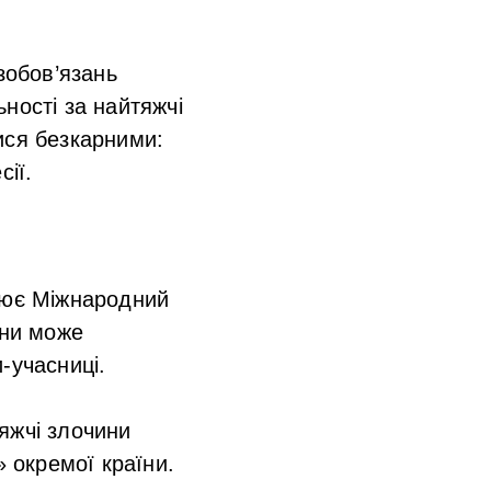
зобов’язань
ності за найтяжчі
ися безкарними:
сії.
ацює Міжнародний
ини може
-учасниці.
яжчі злочини
 окремої країни.