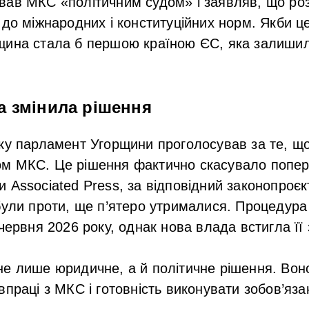
вав МКС «політичним судом» і заявляв, що ро
 до міжнародних і конституційних норм. Якби ц
щина стала б першою країною ЄС, яка залиши
а змінила рішення
ку парламент Угорщини проголосував за те, що
м МКС. Це рішення фактично скасувало попер
 Associated Press, за відповідний законопроє
були проти, ще п’ятеро утрималися. Процедур
червня 2026 року, однак нова влада встигла її
не лише юридичне, а й політичне рішення. Вон
впраці з МКС і готовність виконувати зобов’яз