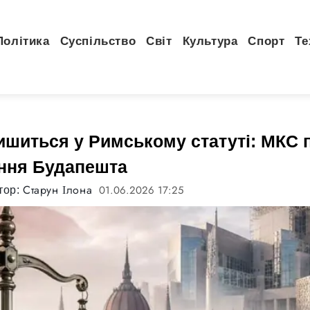
Політика
Суспільство
Світ
Культура
Спорт
Те
ишиться у Римському статуті: МКС 
ння Будапешта
Старун Ілона
01.06.2026 17:25
тор: