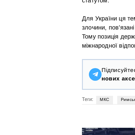
статутом.
Для України ця т
злочини, пов’язан
Тому позиція держ
міжнародної відпо
Підписуйте
нових аксе
Теги:
МКС
Римськ