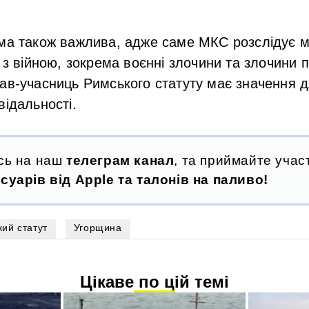
ема також важлива, адже саме МКС розслідує м
і з війною, зокрема воєнні злочини та злочини 
ав-учасниць Римського статуту має значення д
відальності.
сь на наш
телеграм канал
, та приймайте участ
суарів від Apple та талонів на паливо!
ий статут
Угорщина
Цікаве по цій темі