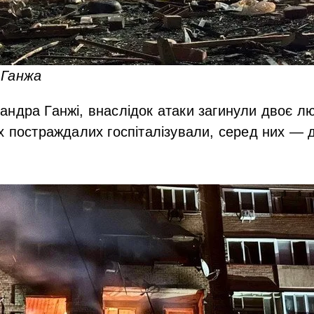
 Ганжа
ндра Ганжі, внаслідок атаки загинули двоє л
х постраждалих госпіталізували, серед них — д