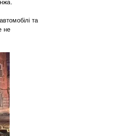
нжа.
автомобілі та
е не