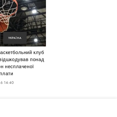
УКРАЇНА
баскетбольний клуб
 відшкодував понад
рн несплаченої
 плати
6 14:40