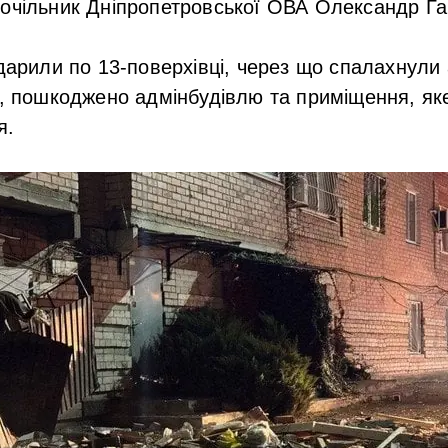
в
очільник Дніпропетровської ОВА Олександр Га
вдарили по 13-поверхівці, через що спалахнули 
о, пошкоджено адмінбудівлю та приміщення, як
я.