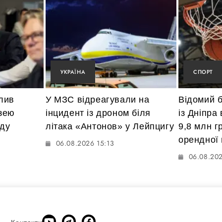
УКРАЇНА
СПОРТ
лив
У МЗС відреагували на
Відомий 
зею
інцидент із дроном біля
із Дніпра
ду
літака «Антонов» у Лейпцигу
9,8 млн г
орендної
06.08.2026 15:13
06.08.202