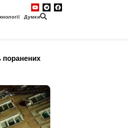
хнології
Думки
ть поранених