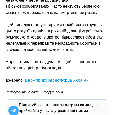
незаконний перетин кордону для
військовозобов’язаних, часто нехтують безпекою
«клієнтів», наражаючи їх на смертельний ризик.
Цей випадок став уже другим подібним за грудень
цього року. Ситуація на річковій ділянці українсько-
румунського кордону вкотре підкреслює небезпеку
нелегальних переправ та необхідність боротьби з
втечею від мобілізації таким чином.
Наразі триває розслідування, щоб встановити всі
обставини цієї трагічної події.
Джерело:
Держприкордонслужба України
Редагування на сайті Старун Ілона
Підписуйтесь на наш
телеграм канал
, та
приймайте участь у розіграші
нових