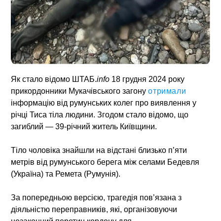
Як стало відомо
ШТАБ.
info
18 грудня 2024 року
прикордонники Мукачівського загону
отримали
інформацію від румунських колег про виявлення у
річці Тиса тіла людини. Згодом стало відомо, що
загиблий — 39-річний житель Київщини.
Тіло чоловіка знайшли на відстані близько п’яти
метрів від румунського берега між селами Бедевля
(Україна) та Ремета (Румунія).
За попередньою версією, трагедія пов’язана з
діяльністю переправників, які, організовуючи