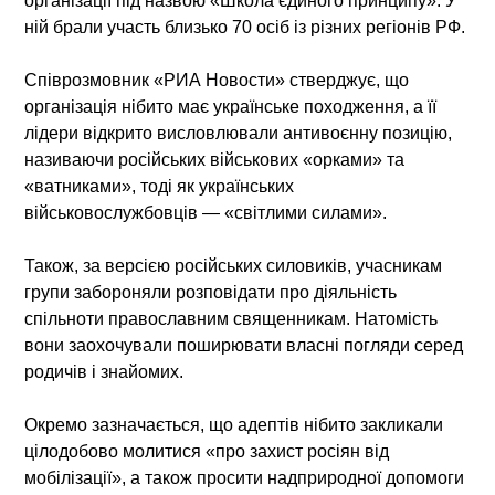
організації під назвою «Школа єдиного принципу». У
ній брали участь близько 70 осіб із різних регіонів РФ.
Співрозмовник «РИА Новости» стверджує, що
організація нібито має українське походження, а її
лідери відкрито висловлювали антивоєнну позицію,
називаючи російських військових «орками» та
«ватниками», тоді як українських
військовослужбовців — «світлими силами».
Також, за версією російських силовиків, учасникам
групи забороняли розповідати про діяльність
спільноти православним священникам. Натомість
вони заохочували поширювати власні погляди серед
родичів і знайомих.
Окремо зазначається, що адептів нібито закликали
цілодобово молитися «про захист росіян від
мобілізації», а також просити надприродної допомоги