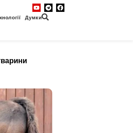
хнології
Думки
тварини