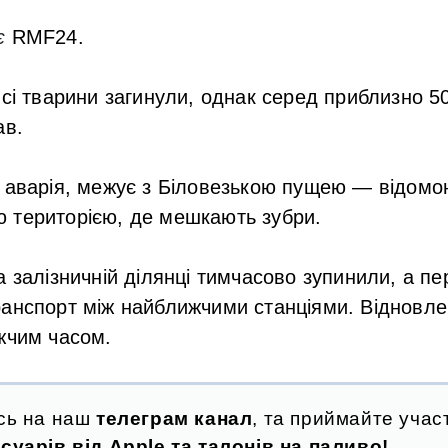
є
RMF24.
всі тварини загинули, однак серед приблизно 5
ав.
я аварія, межує з Біловезькою пущею — відомо
 територією, де мешкають зубри.
а залізничній ділянці тимчасово зупинили, а пе
ранспорт між найближчими станціями. Відновле
жчим часом.
сь на наш
телеграм канал
, та приймайте участ
суарів від Apple та талонів на паливо!