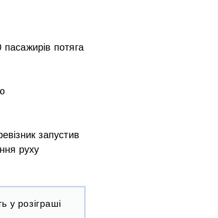
0 пасажирів потяга
ю
ревізник запустив
ння руху
ь у розіграші