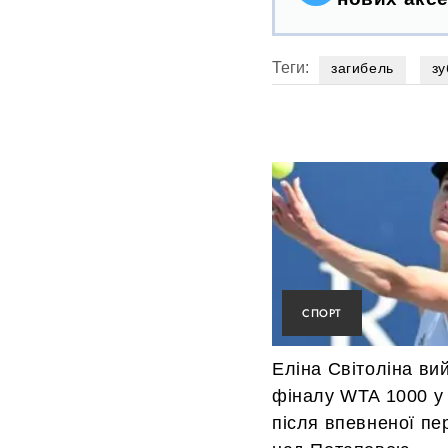
Теги:
загибель
зу
СПОРТ
Еліна Світоліна ви
фіналу WTA 1000 у
після впевненої пе