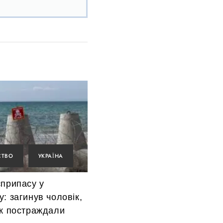
СТВО
УКРАЇНА
єприпасу у
: загинув чоловік,
ок постраждали