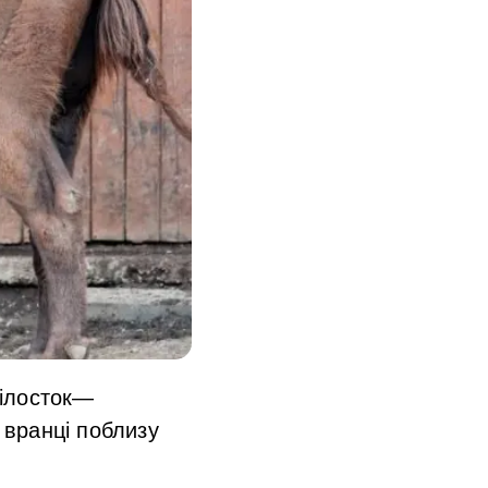
Білосток—
 вранці поблизу