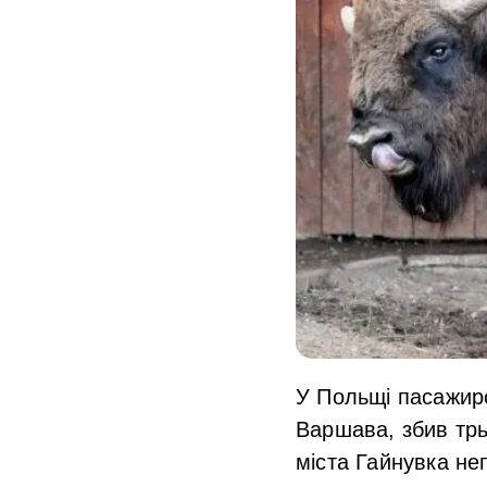
У Польщі пасажир
Варшава, збив трьо
міста Гайнувка не