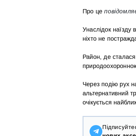
Про це
повідомля
Унаслідок наїзду 
ніхто не постражд
Район, де сталас
природоохоронною
Через подію рух н
альтернативний т
очікується найбли
Підписуйте
нових аксе