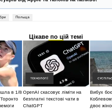
бри
Польща
Цікаве по цій темі
ТЕХНОЛОГІЇ
СУСПІЛЬ
йшла в 1/8
OpenAI скасовує ліміти на
Вибух бо
 Торонто
безплатні текстові чати в
Коблевому
ремоги
ChatGPT
двоє жін