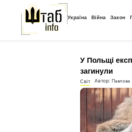
Україна
Війна
Закон
У Польщі експ
загинули
Павлова 
Автор:
Світ