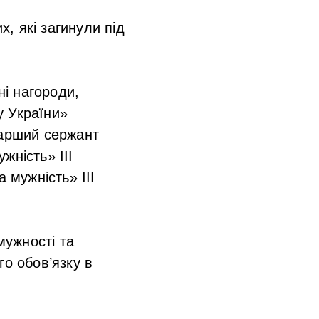
, які загинули під
і нагороди,
у України»
тарший сержант
жність» III
 мужність» III
мужності та
го обов’язку в