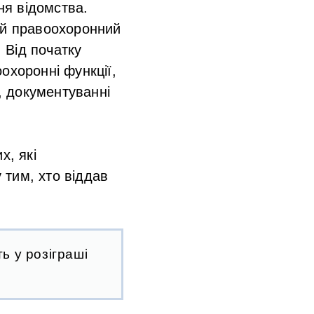
ня відомства.
ий правоохоронний
 Від початку
охоронні функції,
я, документуванні
х, які
 тим, хто віддав
ь у розіграші