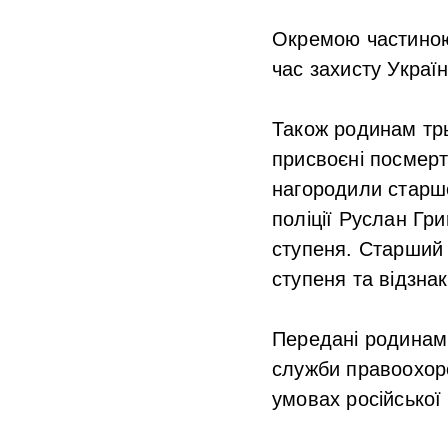
Окремою частиною 
час захисту Украї
Також родинам тр
присвоєні посмерт
нагородили старшо
поліції Руслан Гр
ступеня. Старший с
ступеня та відзна
Передані родинам
служби правоохоро
умовах російської 