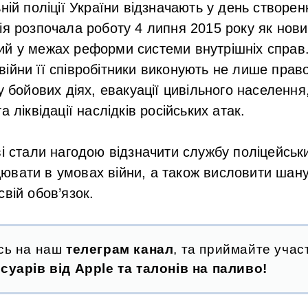
ній поліції України відзначають у день створен
ія розпочала роботу 4 липня 2015 року як нов
й у межах реформи системи внутрішніх справ.
ійни її співробітники виконують не лише право
у бойових діях, евакуації цивільного населенн
а ліквідації наслідків російських атак.
ві стали нагодою відзначити службу поліцейськи
вати в умовах війни, а також висловити шану
вій обов’язок.
сь на наш
телеграм канал
, та приймайте участ
суарів від Apple та талонів на паливо!