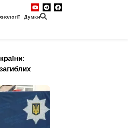
хнології
Думки
країни:
загиблих