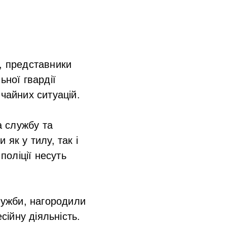
о, представники
ьної гвардії
чайних ситуацій.
а службу та
як у тилу, так і
поліції несуть
служби, нагородили
ійну діяльність.