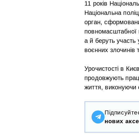
11 років Національ
Національна поліц
орган, сформовани
повномасштабної в
а й беруть участь 
воєнних злочинів т
Урочистості в Киє
продовжують працю
життя, виконуючи с
Підписуйте
нових аксе