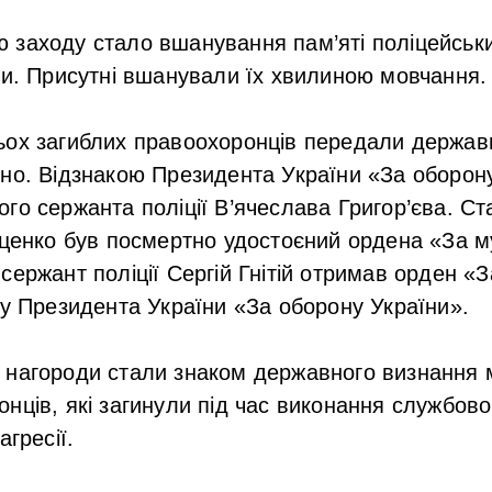
заходу стало вшанування пам’яті поліцейських
ни. Присутні вшанували їх хвилиною мовчання.
ьох загиблих правоохоронців передали державн
но. Відзнакою Президента України «За оборон
го сержанта поліції В’ячеслава Григор’єва. С
иценко був посмертно удостоєний ордена «За му
ержант поліції Сергій Гнітій отримав орден «За
ку Президента України «За оборону України».
 нагороди стали знаком державного визнання 
нців, які загинули під час виконання службово
агресії.