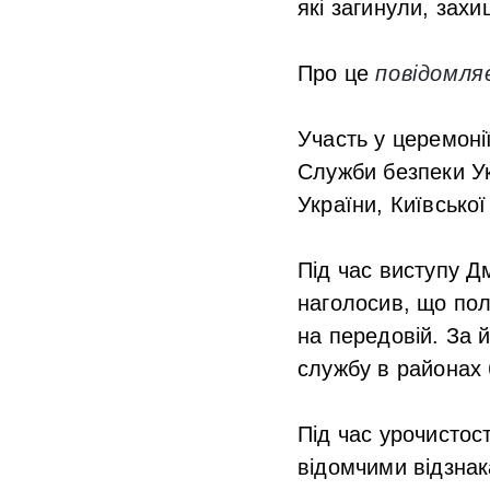
які загинули, зах
Про це
повідомл
Участь у церемоні
Служби безпеки Ук
України, Київсько
Під час виступу 
наголосив, що полі
на передовій. За й
службу в районах 
Під час урочистос
відомчими відзнак