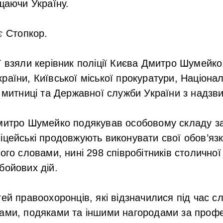
ищаючи Україну.
яє
Стопкор.
ї взяли керівник поліції Києва Дмитро Шумейк
раїни, Київської міської прокуратури, Націонал
ї митниці та Державної служби України з надзви
Дмитро Шумейко подякував особовому складу з
цейські продовжують виконувати свої обов’язки 
ого словами, нині 298 співробітників столичної 
бойових дій.
тей правоохоронців, які відзначилися під час 
ами, подяками та іншими нагородами за профес