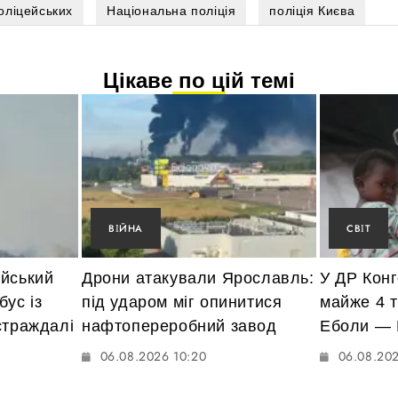
оліцейських
Національна поліція
поліція Києва
Цікаве по цій темі
ВІЙНА
СВІТ
ійський
Дрони атакували Ярославль:
У ДР Кон
бус із
під ударом міг опинитися
майже 4 т
страждалі
нафтопереробний завод
Еболи — 
06.08.2026 10:20
06.08.20