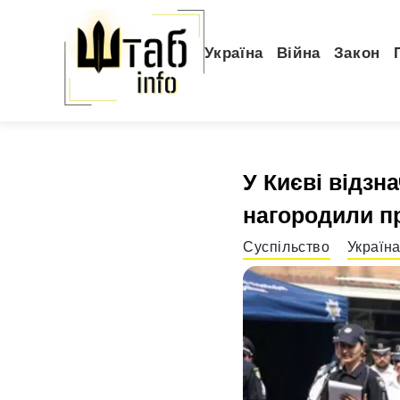
Україна
Війна
Закон
У Києві відзна
нагородили п
Суспільство
Україн