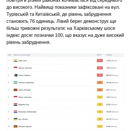
повітря в різних районах коливається від середнього
до високого. Найвищі показники зафіксовані на вул.
Турівській та Китаївській, де рівень забруднення
становить 76 одиниць. Лівий берег демонструє ще
більш тривожні результати: на Харківському шосе
індекс досяг позначки 100, що вказує на дуже високий
рівень забруднення.