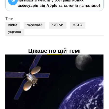
приймайте участь у розіграші
нових
аксесуарів від Apple та талонів на паливо!
Теги:
війна
головна3
КИТАЙ
НАТО
україна
Цікаве по цій темі