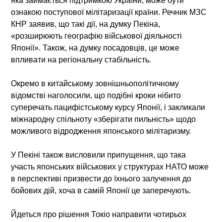
яка займається підтримкою України, може бути
ознакою поступової мілітаризації країни. Речник МЗС
КНР заявив, що такі дії, на думку Пекіна,
«розширюють географію військової діяльності
Японії». Також, на думку посадовців, це може
впливати на регіональну стабільність.
Окремо в китайському зовнішньополітичному
відомстві наголосили, що подібні кроки нібито
суперечать пацифістському курсу Японії, і закликали
міжнародну спільноту «зберігати пильність» щодо
можливого відродження японського мілітаризму.
У Пекіні також висловили припущення, що така
участь японських військових у структурах НАТО може
в перспективі призвести до їхнього залучення до
бойових дій, хоча в самій Японії це заперечують.
Йдеться про рішення Токіо направити чотирьох