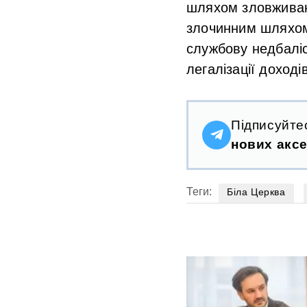
шляхом зловживан
злочинним шляхом
службову недбаліс
легалізації доходів
Підписуйте
нових аксе
Теги:
Біла Церква