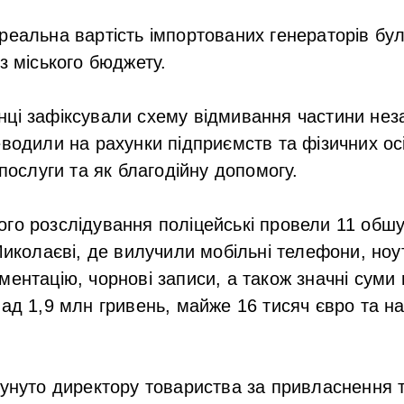
реальна вартість імпортованих генераторів бу
з міського бюджету.
нці зафіксували схему відмивання частини нез
еводили на рахунки підприємств та фізичних ос
 послуги та як благодійну допомогу.
го розслідування поліцейські провели 11 обшук
 Миколаєві, де вилучили мобільні телефони, ноу
ментацію, чорнові записи, а також значні суми 
над 1,9 млн гривень, майже 16 тисяч євро та на
сунуто директору товариства за привласнення 