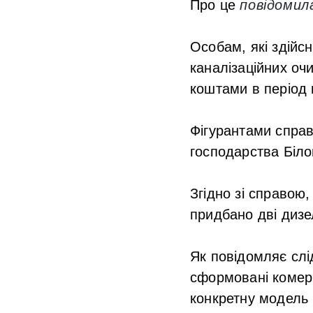
Про це
повідоми
Особам, які здійс
каналізаційних оч
коштами в період 
Фігурантами спра
господарства Біло
Згідно зі справою
придбано дві дизе
Як повідомляє слі
сформовані комерці
конкретну модель 