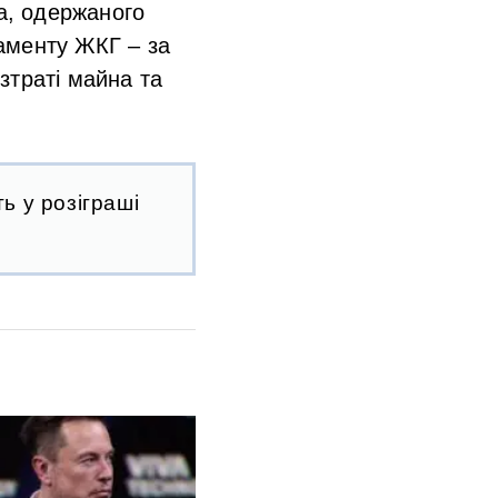
а, одержаного
аменту ЖКГ – за
зтраті майна та
ь у розіграші