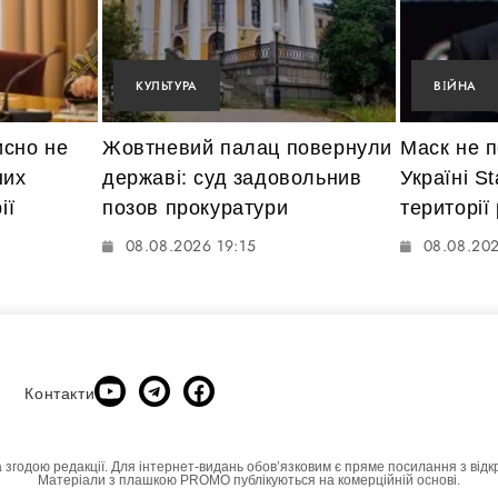
КУЛЬТУРА
ВІЙНА
исно не
Жовтневий палац повернули
Маск не 
них
державі: суд задовольнив
Україні St
ії
позов прокуратури
території
08.08.2026 19:15
08.08.202
Контакти
а згодою редакції. Для інтернет-видань обовʼязковим є пряме посилання з відк
Матеріали з плашкою PROMO публікуються на комерційній основі.