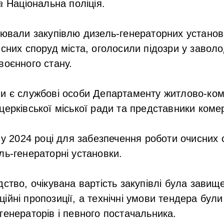
ла
Національна поліція.
нювали закупівлю дизель-генераторних устано
исних споруд міста, оголосили підозри у завол
воєнного стану.
ви є службові особи Департаменту житлово-ко
церківської міської ради та представники комер
, у 2024 році для забезпечення роботи очисних 
ль-генераторні установки.
дство, очікувана вартість закупівлі була завищ
йні пропозиції, а технічні умови тендера були 
генераторів і певного постачальника.