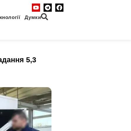
хнології
Думки
адання 5,3