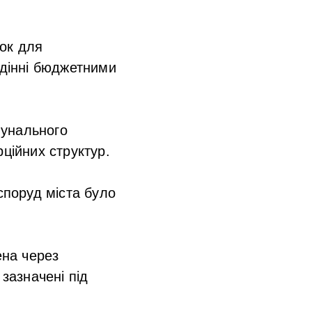
вок для
одінні бюджетними
мунального
ційних структур.
споруд міста було
ена через
зазначені під