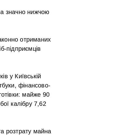
ла значно нижчою
аконно отриманих
іб-підприємців
ів у Київській
тбуки, фінансово-
готівки: майже 90
бої калібру 7,62
та розтрату майна