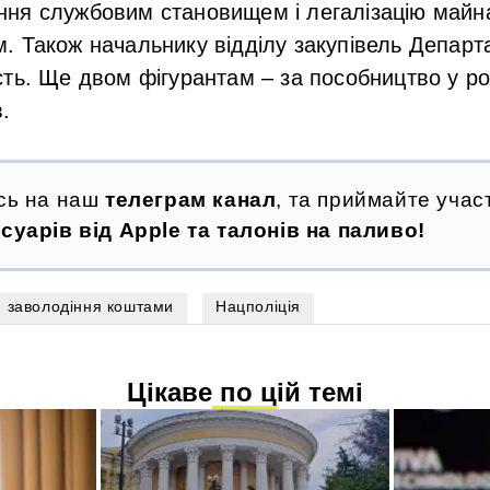
ня службовим становищем і легалізацію майн
. Також начальнику відділу закупівель Департ
ть. Ще двом фігурантам – за пособництво у ро
.
сь на наш
телеграм канал
, та приймайте участ
суарів від Apple та талонів на паливо!
заволодіння коштами
Нацполіція
Цікаве по цій темі