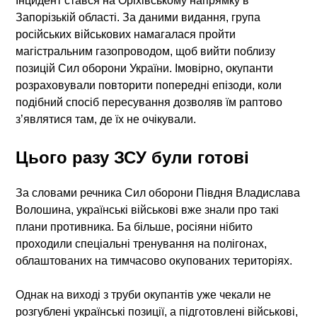
Інцидент стався на Оріхівському напрямку в
Запорізькій області. За даними видання, група
російських військових намагалася пройти
магістральним газопроводом, щоб вийти поблизу
позицій Сил оборони України. Імовірно, окупанти
розраховували повторити попередні епізоди, коли
подібний спосіб пересування дозволяв їм раптово
з’являтися там, де їх не очікували.
Цього разу ЗСУ були готові
За словами речника Сил оборони Півдня Владислава
Волошина, українські військові вже знали про такі
плани противника. Ба більше, росіяни нібито
проходили спеціальні тренування на полігонах,
облаштованих на тимчасово окупованих територіях.
Однак на виході з труби окупантів уже чекали не
розгублені українські позиції, а підготовлені військові,