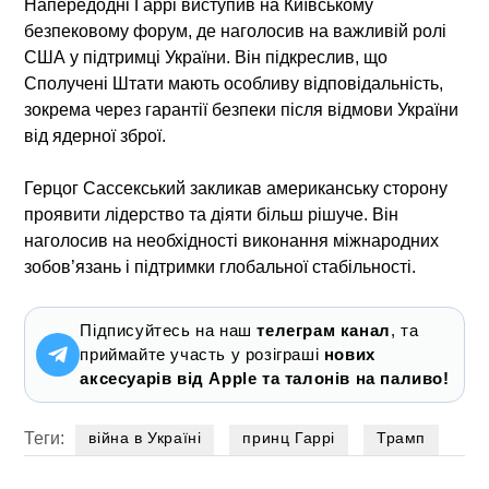
Напередодні Гаррі виступив на Київському
безпековому форум, де наголосив на важливій ролі
США у підтримці України. Він підкреслив, що
Сполучені Штати мають особливу відповідальність,
зокрема через гарантії безпеки після відмови України
від ядерної зброї.
Герцог Сассекський закликав американську сторону
проявити лідерство та діяти більш рішуче. Він
наголосив на необхідності виконання міжнародних
зобов’язань і підтримки глобальної стабільності.
Підписуйтесь на наш
телеграм канал
, та
приймайте участь у розіграші
нових
аксесуарів від Apple та талонів на паливо!
Теги:
війна в Україні
принц Гаррі
Трамп