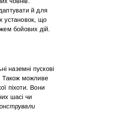
их човнів.
даптувати й для
х установок, що
жем бойових дій.
ні наземні пускові
. Також можливе
ї піхоти. Вони
их шасі чи
монстрували