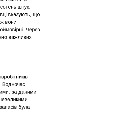
 сотень штук,
вці вказують, що
іж вони
оймовірні. Через
ічно важливих
івробітників
т. Водночас
ими: за даними
 невеликими
 запасів була