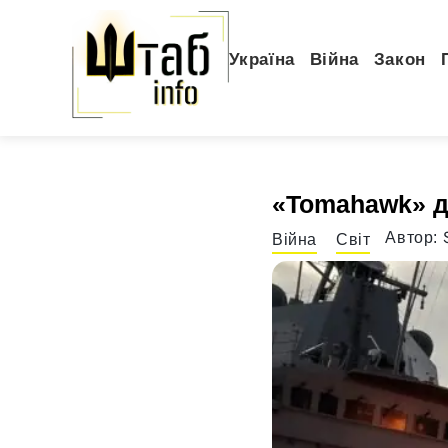
Україна
Війна
Закон
«Tomahawk» д
Автор:
Війна
Світ