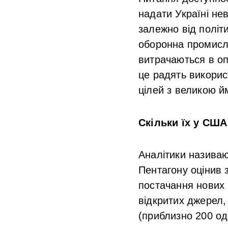
надати Україні нев
залежно від політ
оборонна промисл
витрачаються в оп
це радять викорис
цілей з великою йм
Скільки їх у США
Аналітики називают
Пентагону оцінив 
постачання нових
відкритих джерел,
(приблизно 200 оди