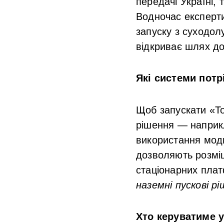
передачі Україні, 
Водночас експерти
запуску з суходол
відкриває шлях до
Які системи потрі
Щоб запускати «То
рішення — наприк
використання моди
дозволяють розміщ
стаціонарних пла
наземні пускові р
Хто керуватиме 