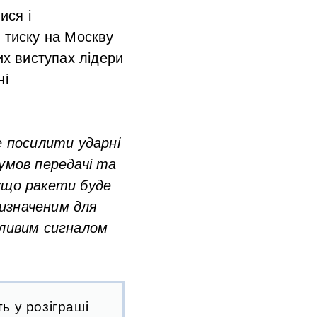
ися і
 тиску на Москву
их виступах лідери
ні
 посилити ударні
 умов передачі та
кщо ракети буде
ризначеним для
жливим сигналом
ь у розіграші