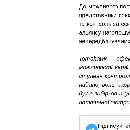
До можливого пос
представники союз
та контроль за ес
альянсу наголошув
непередбачуваних 
Tomahawk — ефект
можливості Україн
ступеня контрол
надано, вони, ск
дуже вибіркових у
політичної підтри
Підписуйте