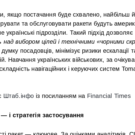
и, якщо постачання буде схвалено, найбільш 
рувати та обслуговувати ракети будуть америк
не українські підрозділи. Такий підхід дозволя
 над вибором цілей і технічними «чорними с
а думку посадовців, мінімізує ризики ескалації 
ій. Навчання українських військових, за очікув
кладність навігаційних і керуючих систем To
є
Штаб.інфо
із посиланням на
Financial Time
s
— і стратегія застосування
ті ракет — ключове. За оцінками аналітиків, 