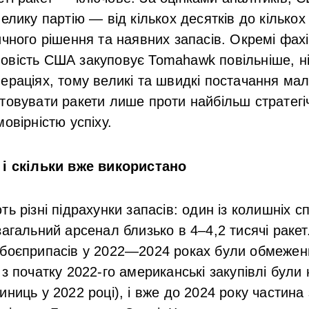
елику партію — від кількох десятків до кількох
ичного рішення та наявних запасів. Окремі фахі
овість США закуповує Tomahawk повільніше, н
ераціях, тому великі та швидкі постачання мал
товувати ракети лише проти найбільш стратег
овірністю успіху.
 і скільки вже використано
ь різні підрахунки запасів: один із колишніх сп
загальний арсенал близько в 4–4,2 тисячі раке
 боєприпасів у 2022—2024 роках були обмежен
 з початку 2022-го американські закупівлі були
ниць у 2022 році), і вже до 2024 року частина