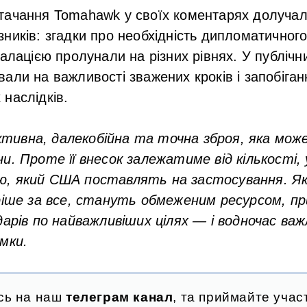
тачання Tomahawk у своїх коментарях долучал
ників: згадки про необхідність дипломатичного
калацією пролунали на різних рівнях. У публічн
али на важливості зважених кроків і запобіган
наслідків.
ивна, далекобійна та точна зброя, яка може
и. Проте її внесок залежатиме від кількості,
ю, який США поставлять на застосування. Я
оріше за все, стануть обмеженим ресурсом, п
дарів по найважливіших цілях — і водночас ва
мки.
сь на наш
телеграм канал
, та приймайте участ