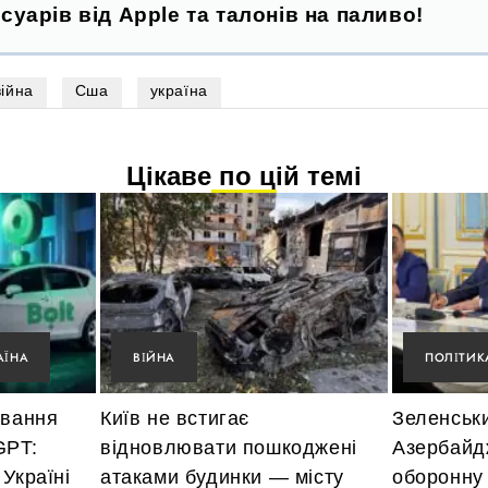
суарів від Apple та талонів на паливо!
війна
Сша
україна
Цікаве по цій темі
АЇНА
ВІЙНА
ПОЛІТИК
ування
Київ не встигає
Зеленськ
GPT:
відновлювати пошкоджені
Азербайд
Україні
атаками будинки — місту
оборонну