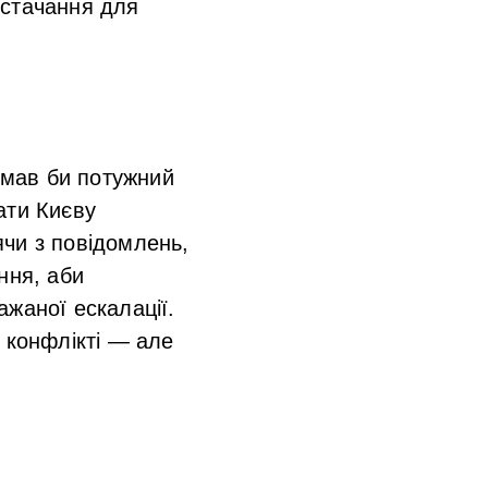
остачання для
» мав би потужний
ати Києву
чи з повідомлень,
ння, аби
жаної ескалації.
 конфлікті — але