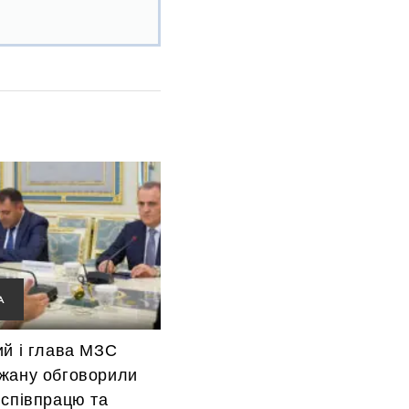
А
ий і глава МЗС
жану обговорили
 співпрацю та