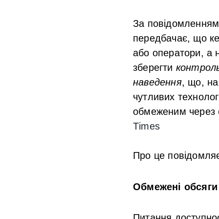
За повідомленням
передбачає, що ке
або оператори, а 
зберегти
контроль
наведення
, що, н
чутливих технолог
обмеженим через с
Times
Про це повідомля
Обмежені обсяги 
Питання доступнос