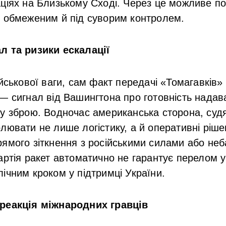
ціях на Близькому Сході. Через це можливе п
и обмеженим й під суворим контролем.
л та ризики ескалації
ійськової ваги, сам факт передачі «Томагавків
— сигнал від Вашингтона про готовність надав
у зброю. Водночас американська сторона, судя
лювати не лише логістику, а й оперативні ріше
ямого зіткнення з російськими силами або неба
артія ракет автоматично не гарантує перелом у
ічним кроком у підтримці України.
реакція міжнародних гравців