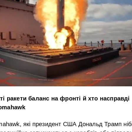
ті ракети баланс на фронті й хто насправді
Tomahawk
omahawk, які президент США Дональд Трамп ніб