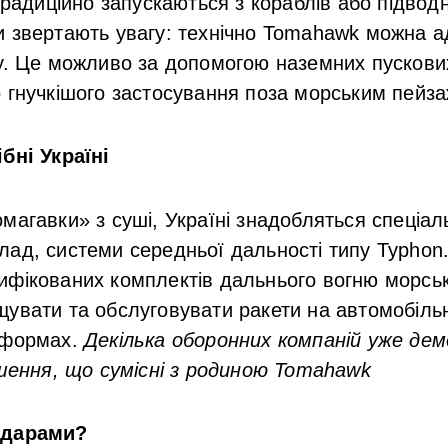
традиційно запускаються з кораблів або підводн
 звертають увагу: технічно Tomahawk можна а
у. Це можливо за допомогою наземних пускови
 гнучкішого застосування поза морським пейза
бні Україні
магавки» з суші, Україні знадобляться спеціаль
лад, системи середньої дальності типу Typhon
фікованих комплектів дальнього вогню морсько
увати та обслуговувати ракети на автомобільн
тформах.
Декілька оборонних компаній уже де
ішення, що сумісні з родиною Tomahawk
ударами?