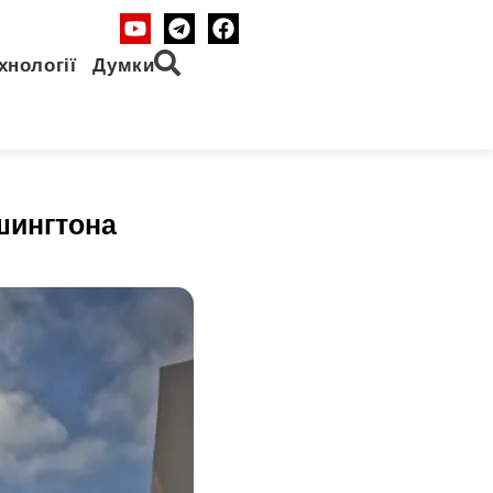
хнології
Думки
шингтона