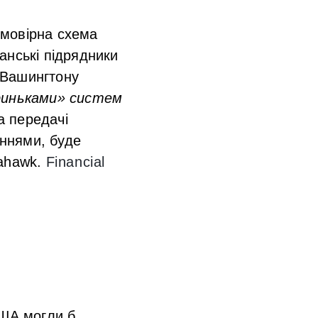
ймовірна схема
анські підрядники
є Вашингтону
криньками» систем
та передачі
аннями, буде
mahawk.
Financial
США могли б