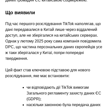
даних громадян ЄС китайською соцмережею.
Що виявили
Під час першого розслідування TikTok наполягав, що
дані передавалися в Китай лише через віддалений
доступ
, але
не зберігалися на китайських серверах
.
Однак у
лютому 2025 року сама компанія повідомила
DPC
, що
частина персональних даних європейців усе
ж таки зберігалася у Китаї
, попри попередні
твердження.
Цей факт
став ключовою підставою для нового
розслідування
, яке має встановити:
чи відповідають дії TikTok вимогам
Загального регламенту захисту даних ЄС
(GDPR)
;
наскільки законною була передача даних