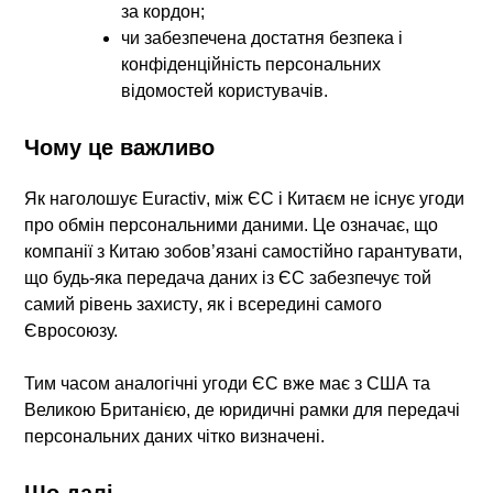
за кордон;
чи забезпечена достатня
безпека і
конфіденційність
персональних
відомостей користувачів.
Чому це важливо
Як наголошує
Euractiv
, між
ЄС і Китаєм не існує угоди
про обмін персональними даними
. Це означає, що
компанії з Китаю зобов’язані самостійно гарантувати
,
що будь-яка передача даних із ЄС забезпечує
той
самий рівень захисту
, як і всередині самого
Євросоюзу.
Тим часом аналогічні угоди ЄС вже має з
США та
Великою Британією
, де юридичні рамки для передачі
персональних даних чітко визначені.
Що далі