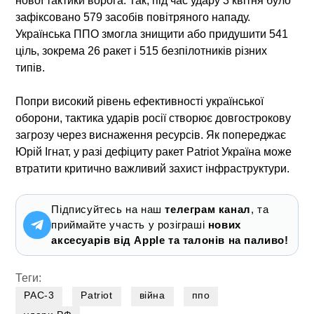
нової тактики ворога. Так, під час удару 3 квітня було
зафіксовано 579 засобів повітряного нападу.
Українська ППО змогла знищити або придушити 541
ціль, зокрема 26 ракет і 515 безпілотників різних
типів.
Попри високий рівень ефективності української
оборони,
тактика ударів росії
створює довгострокову
загрозу через виснаження ресурсів. Як попереджає
Юрій Ігнат, у разі дефіциту ракет Patriot Україна може
втратити критично важливий захист інфраструктури.
Підписуйтесь на наш
телеграм канал
, та
приймайте участь у розіграші
нових
аксесуарів від Apple та талонів на паливо!
Теги:
PAC-3
Patriot
війна
ппо