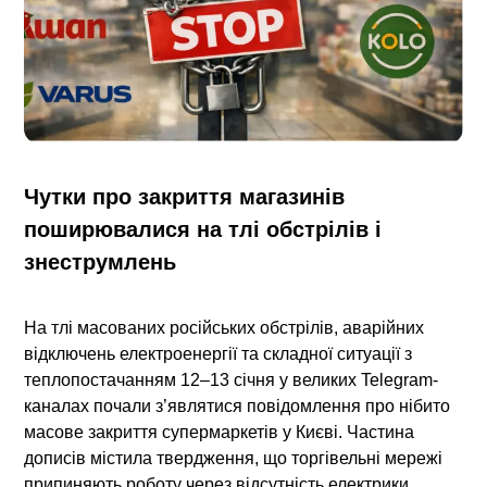
Чутки про закриття магазинів
поширювалися на тлі обстрілів і
знеструмлень
На тлі масованих російських обстрілів, аварійних
відключень електроенергії та складної ситуації з
теплопостачанням 12–13 січня у великих Telegram-
каналах почали з’являтися повідомлення про нібито
масове закриття супермаркетів у Києві. Частина
дописів містила твердження, що торгівельні мережі
припиняють роботу через відсутність електрики.