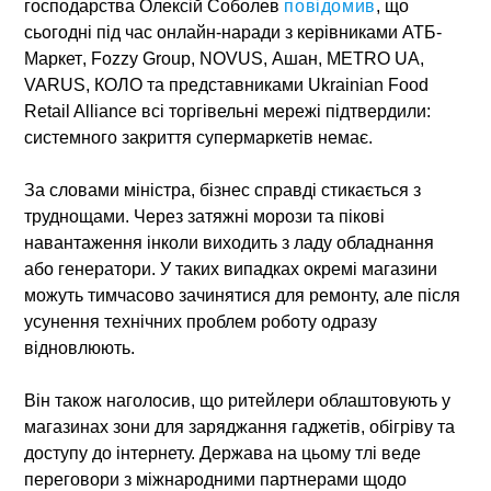
господарства
Олексій Соболев
повідомив
, що
сьогодні під час онлайн-наради з керівниками
АТБ-
Маркет
,
Fozzy Group
,
NOVUS
,
Ашан
,
METRO UA
,
VARUS
,
КОЛО
та представниками
Ukrainian Food
Retail Alliance
всі торгівельні мережі підтвердили:
системного закриття супермаркетів немає.
За словами міністра, бізнес справді стикається з
труднощами. Через затяжні морози та пікові
навантаження інколи виходить з ладу обладнання
або генератори. У таких випадках окремі магазини
можуть тимчасово зачинятися для ремонту, але після
усунення технічних проблем роботу одразу
відновлюють.
Він також наголосив, що ритейлери облаштовують у
магазинах зони для заряджання гаджетів, обігріву та
доступу до інтернету. Держава на цьому тлі веде
переговори з міжнародними партнерами щодо