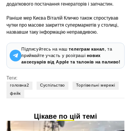
додаткового постачання генераторів і запчастин.
Раніше мер Києва
Віталій Кличко
також спростував
чутки про масове закриття супермаркетів у столиці,
назвавши таку інформацію неправдивою.
Підписуйтесь на наш
телеграм канал
, та
приймайте участь у розіграші
нових
аксесуарів від Apple та талонів на паливо!
Теги:
головна2
Суспільство
Торгівельні мережі
фейк
Цікаве по цій темі