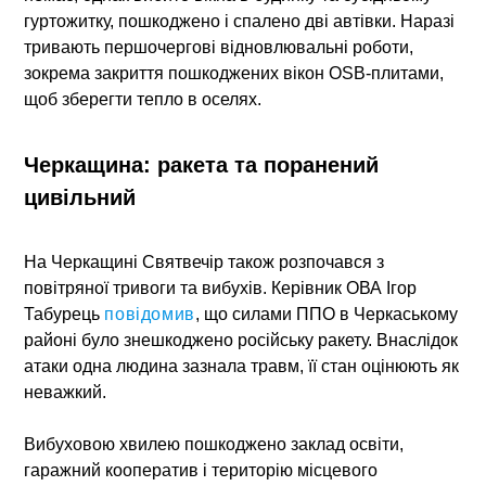
гуртожитку, пошкоджено і спалено дві автівки. Наразі
тривають першочергові відновлювальні роботи,
зокрема закриття пошкоджених вікон OSB-плитами,
щоб зберегти тепло в оселях.
Черкащина: ракета та поранений
цивільний
На
Черкащині
Святвечір також розпочався з
повітряної тривоги та вибухів. Керівник ОВА
Ігор
Табурець
повідомив
, що силами ППО в Черкаському
районі було знешкоджено російську ракету. Внаслідок
атаки одна людина зазнала травм, її стан оцінюють як
неважкий.
Вибуховою хвилею пошкоджено заклад освіти,
гаражний кооператив і територію місцевого