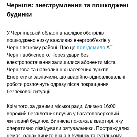
Чернігів: знеструмлення та пошкоджені
будинки
У
Чернігівській області
внаслідок обстрілів
пошкоджено низку важливих енергооб’єктів у
Чернігівському районі. Про це
повідомило
АТ
Чернігівобленерго
. Через удари без
електропостачання залишилися абоненти міста
Чернігова та навколишніх населених пунктів.
Енергетики зазначили, що аварійно-відновлювальні
роботи розпочнуть одразу після покращення
безпекової ситуації.
Крім того, за даними міської ради, близько 16:00
ворожий безпілотник влучив у багатоповерховий
житловий будинок. Виникла пожежа в квартирі, яку
оперативно ліквідували рятувальники. Постраждалих
немає, однак вибито вікна в будинку та сусідньому