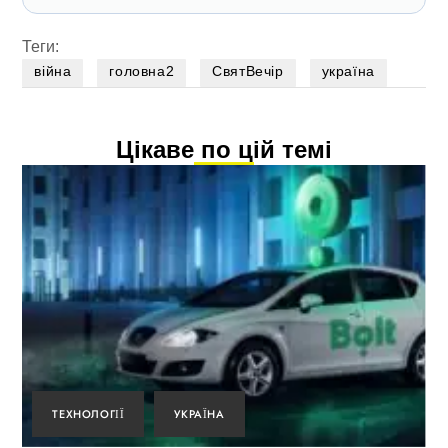
Теги:
війна
головна2
СвятВечір
україна
Цікаве по цій темі
ТЕХНОЛОГІЇ
УКРАЇНА