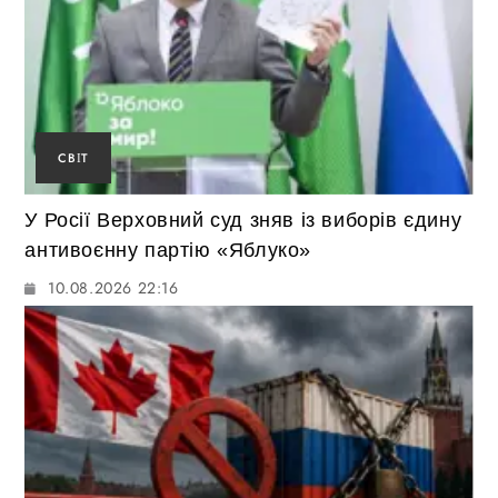
СВІТ
У Росії Верховний суд зняв із виборів єдину
антивоєнну партію «Яблуко»
10.08.2026 22:16