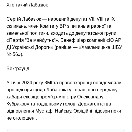
Хто такий Лабазюк
Сергій Лабазюк — народний депутат VII, VIII та IX
скликань, член Комітету ВР з питань аграрної та
земельної політики, входить до депутатської групи
«Партія “За майбутнє”». Бенефіціар компанії «Ю АР
ДІ Українські Дороги» (раніше — «Хмельницьке ШБУ
№ 56»).
Бекграунд
У січні 2024 року ЗМІ та правоохоронці повідомляли
про підозри щодо Лабазюка у справі про
передачу
хабаря ексвіцепрем’єр-міністру Олександру
Кубракову
та тодішньому голові Держагентства
відновлення Мустафі Найєму. Офіційні підозри поки
не оголошені.