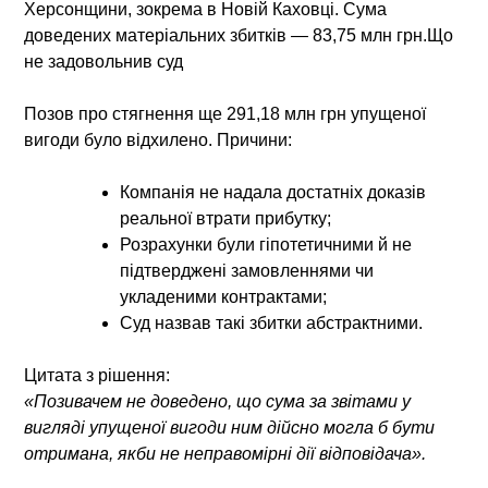
Херсонщини, зокрема в Новій Каховці. Сума
доведених матеріальних збитків —
83,75 млн грн
.
Що
не задовольнив суд
Позов про стягнення ще
291,18 млн грн упущеної
вигоди
було відхилено. Причини:
Компанія не надала достатніх доказів
реальної втрати прибутку;
Розрахунки були гіпотетичними й не
підтверджені замовленнями чи
укладеними контрактами;
Суд назвав такі збитки абстрактними.
Цитата з рішення:
«Позивачем не доведено, що сума за звітами у
вигляді упущеної вигоди ним дійсно могла б бути
отримана, якби не неправомірні дії відповідача».