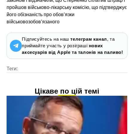
законом і відзначили, що Стерненко сплатив штраф і
пройшов військово-лікарську комісію, що підтверджує
його обізнаність про обов’язки
військовозобов’язаного
Підписуйтесь на наш
телеграм канал
, та
приймайте участь у розіграші
нових
аксесуарів від Apple та талонів на паливо!
Теги:
Цікаве по цій темі