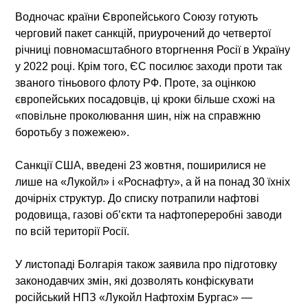
Водночас країни Європейського Союзу готують
черговий пакет санкцій, приурочений до четвертої
річниці повномасштабного вторгнення Росії в Україну
у 2022 році. Крім того, ЄС посилює заходи проти так
званого тіньового флоту РФ. Проте, за оцінкою
європейських посадовців, ці кроки більше схожі на
«повільне проколювання шин, ніж на справжню
боротьбу з пожежею».
Санкції США, введені 23 жовтня, поширилися не
лише на «Лукойл» і «Роснафту», а й на понад 30 їхніх
дочірніх структур. До списку потрапили нафтові
родовища, газові об’єкти та нафтопереробні заводи
по всій території Росії.
У листопаді Болгарія також заявила про підготовку
законодавчих змін, які дозволять конфіскувати
російський НПЗ «Лукойл Нафтохім Бургас» —