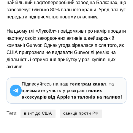
найбільший нафтопереробний завод на Балканах, що
забезпечує близько 80% пального країни. Уряд планує
передати підприємство новому власнику.
На цьому тлі «Лукойл» повідомляв про намір продати
частину своїх закордонних активів швейцарській
компанії Gunvor. Однак угода зірвалася після того, як
США пригрозили не видавати Gunvor ліцензію на
діяльність і отримання прибутку у разі купівлі цих
активів.
Підписуйтесь на наш
телеграм канал
, та
приймайте участь у розіграші
нових
аксесуарів від Apple та талонів на паливо!
Теги:
візит до США
санкції проти РФ