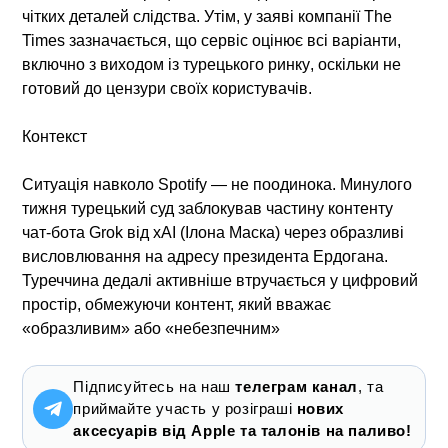
чітких деталей слідства. Утім, у заяві компанії The
Times зазначається, що
сервіс оцінює всі варіанти,
включно з виходом із турецького ринку
, оскільки
не
готовий до цензури своїх користувачів
.
Контекст
Ситуація навколо Spotify — не поодинока. Минулого
тижня турецький суд заблокував частину контенту
чат-бота
Grok
від
xAI (Ілона Маска)
через образливі
висловлювання на адресу президента Ердогана.
Туреччина дедалі активніше втручається у цифровий
простір, обмежуючи контент, який вважає
«образливим» або «небезпечним»
Підписуйтесь на наш
телеграм канал
, та
приймайте участь у розіграші
нових
аксесуарів від Apple та талонів на паливо!