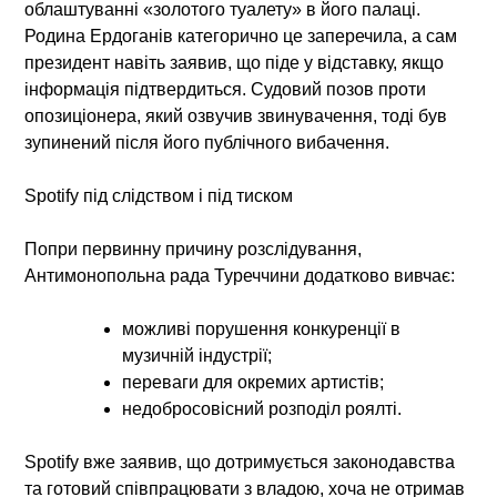
облаштуванні «золотого туалету» в його палаці.
Родина Ердоганів категорично це заперечила, а сам
президент навіть заявив, що піде у відставку, якщо
інформація підтвердиться. Судовий позов проти
опозиціонера, який озвучив звинувачення, тоді був
зупинений після його публічного вибачення.
Spotify під слідством і під тиском
Попри первинну причину розслідування,
Антимонопольна рада Туреччини додатково вивчає:
можливі порушення конкуренції
в
музичній індустрії;
переваги для окремих артистів
;
недобросовісний розподіл роялті
.
Spotify вже заявив, що
дотримується законодавства
та готовий співпрацювати з владою, хоча не отримав