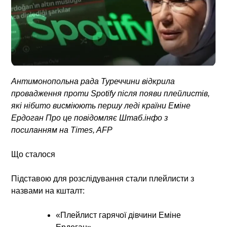
Антимонопольна рада Туреччини відкрила
провадження проти Spotify після появи плейлистів,
які нібито висміюють першу леді країни Еміне
Ердоган Про це повідомляє Штаб.інфо з
посиланням на Times, AFP
Що сталося
Підставою для розслідування стали плейлисти з
назвами на кшталт:
«Плейлист гарячої дівчини Еміне