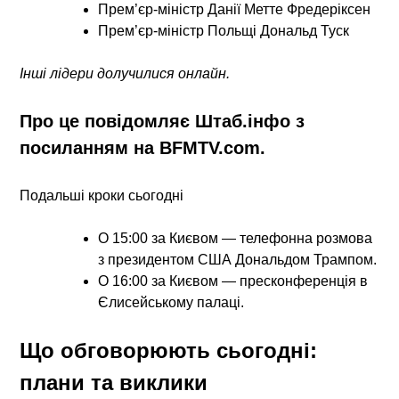
Прем’єр-міністр Данії
Метте Фредеріксен
Прем’єр-міністр Польщі
Дональд Туск
Інші лідери долучилися онлайн.
Про це повідомляє Штаб.інфо з
посиланням на BFMTV.com.
Подальші кроки сьогодні
О
15:00 за Києвом
— телефонна розмова
з президентом США Дональдом Трампом.
О
16:00 за Києвом
— пресконференція в
Єлисейському палаці.
Що обговорюють сьогодні:
плани та виклики