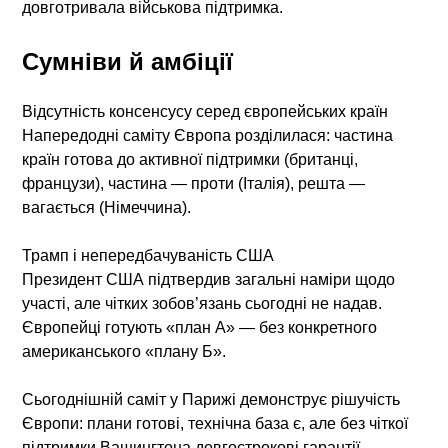
довготривала військова підтримка.
Сумніви й амбіції
Відсутність консенсусу серед європейських країн
Напередодні саміту Європа розділилася: частина
країн готова до активної підтримки (британці,
французи), частина — проти (Італія), решта —
вагається (Німеччина).
Трамп і непередбачуваність США
Президент США підтвердив загальні наміри щодо
участі, але чітких зобов’язань сьогодні не надав.
Європейці готують «план А» — без конкретного
американського «плану Б».
Сьогоднішній саміт у Парижі демонструє рішучість
Європи: плани готові, технічна база є, але без чіткої
підтримки Вашингтона довгострокові гарантії