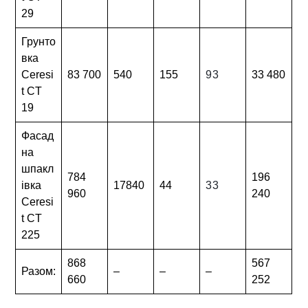
29
Грунто
вка
Ceresi
83 700
540
155
93
33 480
t CT
19
Фасад
на
шпакл
784
196
івка
17840
44
33
960
240
Ceresi
t CT
225
868
567
Разом:
–
–
–
660
252