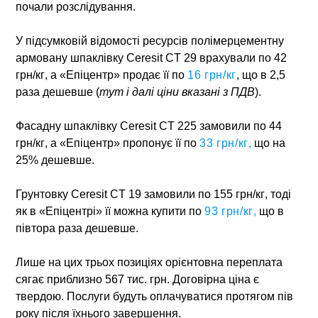
почали розслідування.
У підсумковій відомості ресурсів полімерцементну
армовану шпаклівку Ceresit CT 29 врахували по
42
грн/кг
, а «Епіцентр» продає її по
16 грн/кг
, що в 2,5
раза дешевше (
тут і далі ціни вказані з ПДВ
).
Фасадну шпаклівку Ceresit CT 225 замовили по
44
грн/кг
, а «Епіцентр» пропонує її по
33 грн/кг
,
що на
25% дешевше.
Грунтовку Ceresit CT 19 замовили по
155 грн/кг
, тоді
як в «Епіцентрі» її можна купити по
93 грн/кг
,
що в
півтора раза дешевше.
Лише на цих трьох позиціях орієнтовна переплата
сягає приблизно 567 тис. грн. Договірна ціна є
твердою. Послуги будуть оплачуватися протягом пів
року після їхнього завершення.