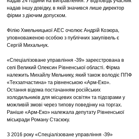
надав 24 години на виправлення. У відповідь учасник
надав іншу довідку, в якій значився лише директор
фірми з діючим допуском.
Філію Хмельницької АЕС
очолює Андрій Козюра,
уповноваженою особою з публічних закупівель є
Сергій Михальчук.
«Спеціалізоване управління -39»
зареєстрована в
селі Великий Олексин Рівненської області. Фірма
належить Михайлу Мельнику, який також володіє ППФ
«Техзапчастина» та рівненською «Арм-Еко».
Остання відома постачанням російських
холодильників для місцевих освітян та підозрами у
можливій змові через типову поведінку на торгах.
Раніше «Арм-Еко» належала депутату Рівненської
міськради Роману Стасюку.
З 2016 року «Спеціалізоване управління -39»