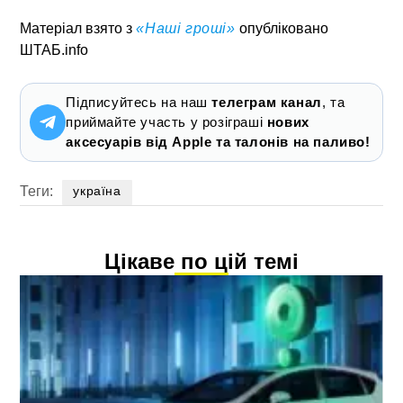
Матеріал взято з
«
Наші гроші»
опубліковано
ШТАБ.info
Підписуйтесь на наш
телеграм канал
, та
приймайте участь у розіграші
нових
аксесуарів від Apple та талонів на паливо!
Теги:
україна
Цікаве по цій темі