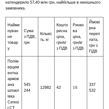
натендерило 57,40 млн грн, найбільше в нинішнього
замовника.
Ймові
Найме
Кошто
Ринко
рна
нуван
Сума
рисна
ва
Кількіс
переп
ня
з ПДВ,
ціна,
ціна,
ть, кг
лата,
товар
грн
грн/кг
грн/кг
грн з
у
з ПДВ
з ПДВ
ПДВ
Полім
ерцем
ентна
армов
ана
545
337
12982
42
16
шпакл
244
532
івка
Ceresi
t CT