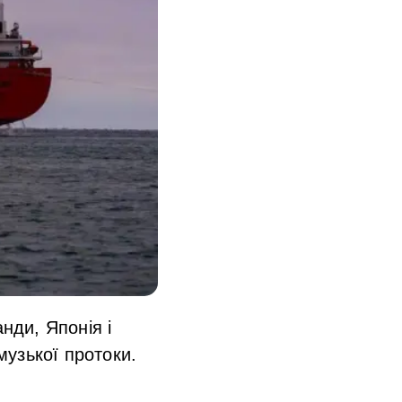
нди, Японія і
узької протоки.