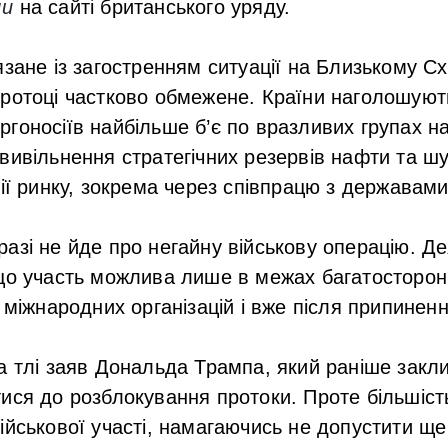
ли
на сайті британського уряду.
язане із загостренням ситуації на Близькому Сх
протоці частково обмежене. Країни наголошуют
гоносіїв найбільше б’є по вразливих групах н
вивільнення стратегічних резервів нафти та шу
ції ринку, зокрема через співпрацю з державам
азі не йде про негайну військову операцію. Де
що участь можлива лише в межах багатостороннь
 міжнародних організацій і вже після припиненн
а тлі заяв Дональда Трампа, який раніше закл
ися до розблокування протоки. Проте більшість
ійськової участі, намагаючись не допустити ще