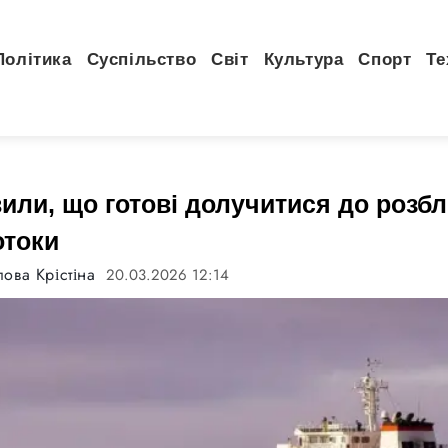
Політика
Суспільство
Світ
Культура
Спорт
Те
вили, що готові долучитися до розб
отоки
ова Крістіна
20.03.2026 12:14