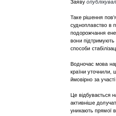
Заяву
опублікува
Таке рішення пов’
судноплавство в 
подорожчання енер
вони підтримують 
способи стабіліза
Водночас мова нар
країни уточнили, 
ймовірно за участі
Це відбувається н
активніше долучат
уникають прямої в