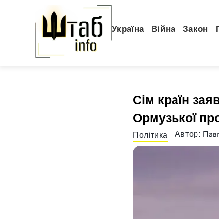
Україна
Війна
Закон
Сім країн зая
Ормузької пр
Павл
Автор:
Політика