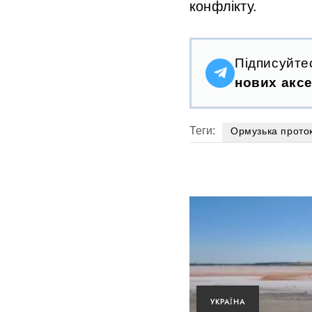
конфлікту.
Підписуйте
нових аксе
Теги:
Ормузька прото
УКРАЇНА