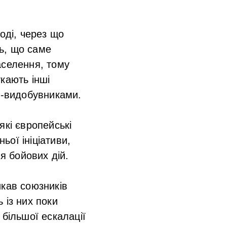
оді, через що
ь, що саме
аселення, тому
кають інші
и-видобувниками.
які європейські
ої ініціативи,
я бойових дій.
икав союзників
 із них поки
 більшої ескалації