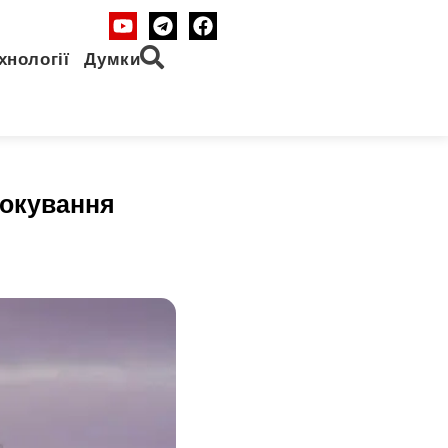
хнології
Думки
локування