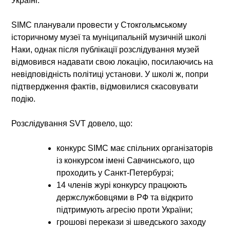
Україні.
SIMC планували провести у
Стокгольмському
історичному музеї
та
муніципальній музичній школі
Наки
, однак після публікації розслідування
музей
відмовився надавати свою локацію
, посилаючись на
невідповідність політиці установи. У школі ж, попри
підтвердження фактів,
відмовилися скасовувати
подію
.
Розслідування SVT довело, що:
конкурс
SIMC має спільних організаторів
із конкурсом імені Савчинського, що
проходить у Санкт-Петербурзі;
14 членів журі конкурсу працюють
держслужбовцями в РФ
та відкрито
підтримують агресію проти України;
грошові перекази
зі шведського заходу