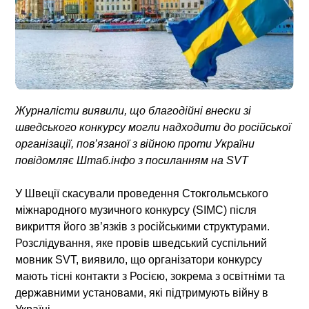
Журналісти виявили, що благодійні внески зі
шведського конкурсу могли надходити до російської
організації, пов’язаної з війною проти України
повідомляє Штаб.інфо з посиланням на SVT
У Швеції скасували проведення Стокгольмського
міжнародного музичного конкурсу (SIMC) після
викриття його зв’язків з російськими структурами.
Розслідування, яке провів шведський суспільний
мовник SVT, виявило, що організатори конкурсу
мають тісні контакти з Росією, зокрема з освітніми та
державними установами, які підтримують війну в