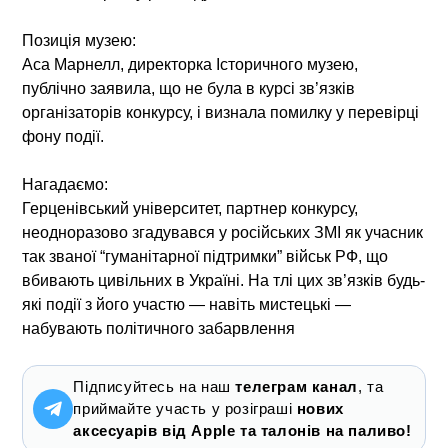
Позиція музею:
Аса Марнелл, директорка Історичного музею,
публічно заявила, що не була в курсі зв’язків
організаторів конкурсу, і
визнала помилку у перевірці
фону події
.
Нагадаємо:
Герценівський університет, партнер конкурсу,
неодноразово згадувався у російських ЗМІ як учасник
так званої “гуманітарної підтримки” військ РФ, що
вбивають цивільних в Україні. На тлі цих зв’язків будь-
які події з його участю — навіть мистецькі —
набувають політичного забарвлення
Підписуйтесь на наш
телеграм канал
, та
приймайте участь у розіграші
нових
аксесуарів від Apple та талонів на паливо!