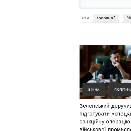
Теги:
головна2
У
ВІЙНА
ПОЛІТИК
Зеленський доручи
підготувати «спеці
санкційну операцію
військової промисл