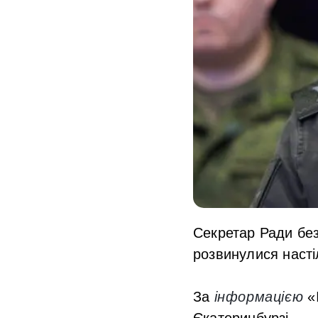
Секретар Ради без
розвинулися насті
За
інформацією
«
Єкатеринбурзі.