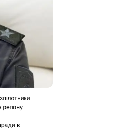
зпілотники
 регіону.
аради в