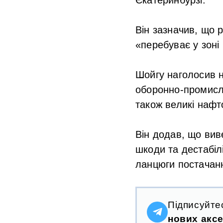
Він зазначив, що 
«перебуває у зоні
Шойгу наголосив н
оборонно-промисло
також великі нафт
Він додав, що вив
шкоди та дестабіл
ланцюги постачанн
Підписуйте
нових аксе