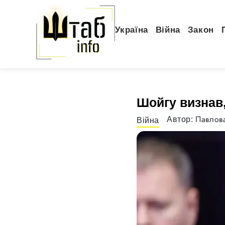
Україна
Війна
Закон
Шойгу визнав,
Павлова
Автор:
Війна