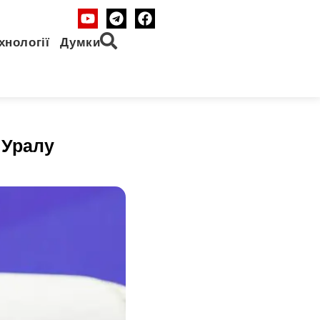
хнології
Думки
 Уралу