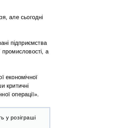
ря, але сьогодні
вані підприємства
ї промисловості, а
ої економічної
ши критичні
ної операції».
ь у розіграші