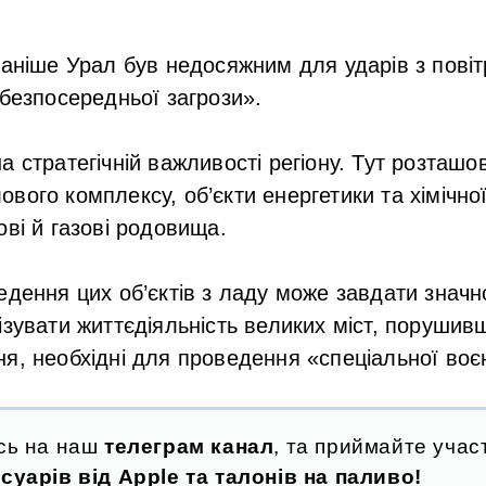
раніше Урал був недосяжним для ударів з повіт
 безпосередньої загрози».
а стратегічній важливості регіону. Тут розташо
вого комплексу, об’єкти енергетики та хімічно
ові й газові родовища.
едення цих об’єктів з ладу може завдати значн
ізувати життєдіяльність великих міст, порушив
я, необхідні для проведення «спеціальної воєн
сь на наш
телеграм канал
, та приймайте участ
суарів від Apple та талонів на паливо!