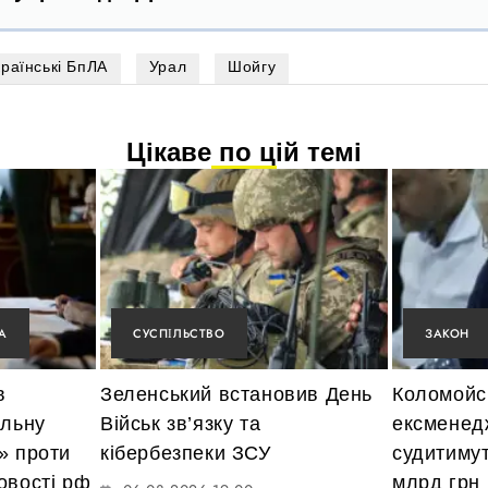
країнські БпЛА
Урал
Шойгу
Цікаве по цій темі
А
СУСПІЛЬСТВО
ЗАКОН
в
Зеленський встановив День
Коломойсь
альну
Військ зв’язку та
ексменед
» проти
кібербезпеки ЗСУ
судитимут
овості рф
млрд грн