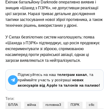
Екіпаж батальйону Darknode оперативно виявив і
знищив «Шахед з ПЗРК», не допустивши реалізації
цієї загрози. Наразі триває
детальне дослідження
тактики застосування нової зброї противника
, а також
технічних рішень, використаних у дроні.
У Силах безпілотних систем наголошують: поява
«Шахеда з ПЗРК» підтверджує, що росія продовжує
експериментувати зі зброєю, спрямованою
насамперед проти
української авіації
, однак ці
загрози виявляються та нейтралізуються.
Підписуйтесь на наш
телеграм канал
, та
приймайте участь у розіграші
нових
аксесуарів від Apple та талонів на паливо!
Теги:
БПЛА
війна
головна3
ПЗРК
сбс