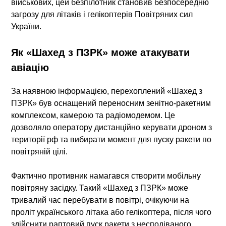
військових, цей безпілотник становив
безпосередню
загрозу для літаків і гелікоптерів Повітряних сил
України
.
Як «Шахед з ПЗРК» може атакувати
авіацію
За наявною інформацією, перехоплений «Шахед з
ПЗРК» був оснащений переносним зенітно-ракетним
комплексом, камерою та радіомодемом. Це
дозволяло оператору дистанційно керувати дроном з
території рф та
вибирати момент для пуску ракети по
повітряній цілі
.
Фактично противник намагався створити мобільну
повітряну засідку. Такий «Шахед з ПЗРК» може
тривалий час перебувати в повітрі, очікуючи на
проліт українського літака або гелікоптера, після чого
здійснити раптовий пуск ракети з несподіваного