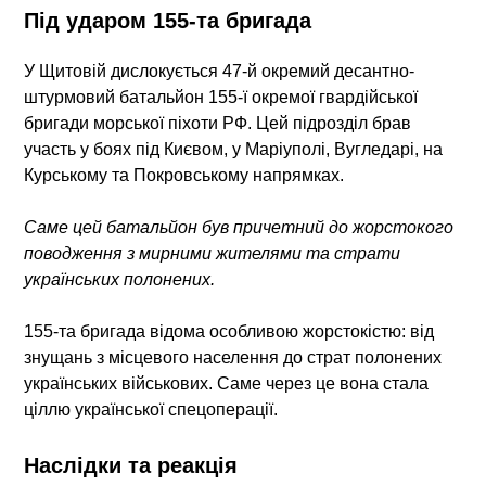
Під ударом 155-та бригада
У Щитовій дислокується
47-й окремий десантно-
штурмовий батальйон
155-ї окремої гвардійської
бригади морської піхоти РФ. Цей підрозділ брав
участь у боях під Києвом, у Маріуполі, Вугледарі, на
Курському та Покровському напрямках.
Саме цей батальйон був причетний до жорстокого
поводження з мирними жителями та страти
українських полонених.
155-та бригада відома особливою жорстокістю: від
знущань з місцевого населення до страт полонених
українських військових. Саме через це вона стала
ціллю української спецоперації.
Наслідки та реакція